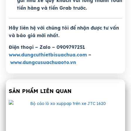
gửi nhà xe quý khách vui lòng thanh toán
tiền hàng và tiền Grab trước.
Hãy liên hệ với chúng tôi để nhận được tư vấn
và báo giá mới nhất.
Điện thoại – Zalo – 0909797251
www.dungcuthietbisuachua.com
–
www.dungcusuachuaoto.vn
SẢN PHẨM LIÊN QUAN