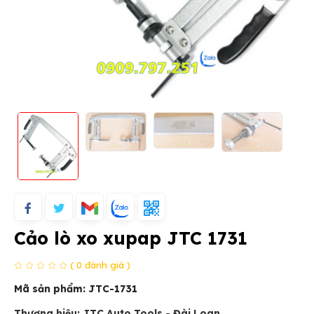
Cảo lò xo xupap JTC 1731
( 0 đánh giá )
Mã sản phẩm:
JTC-1731
Thương hiệu: JTC Auto Tools - Đài Loan