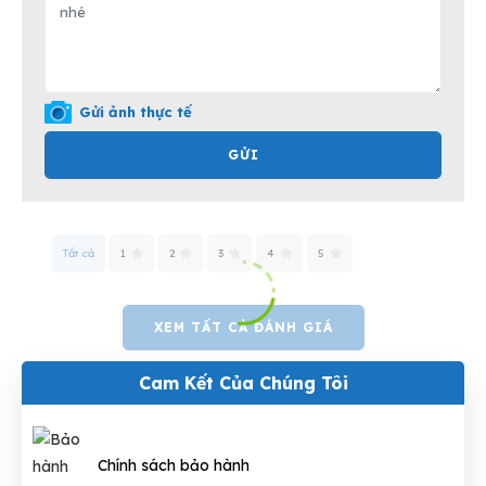
Gửi ảnh thực tế
GỬI
Tất cả
1
2
3
4
5
XEM TẤT CẢ ĐÁNH GIÁ
Cam Kết Của Chúng Tôi
Chính sách bảo hành