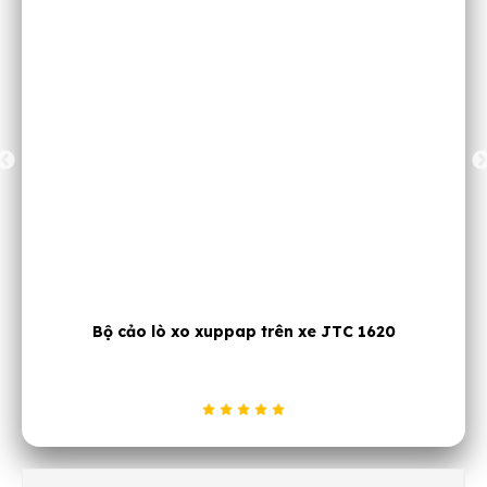
Cảo lò xo xupap ô tô JTC 1430