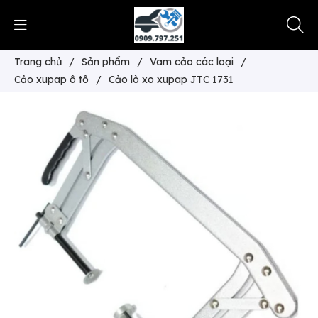
Trang chủ
/
Sản phẩm
/
Vam cảo các loại
/
Cảo xupap ô tô
/
Cảo lò xo xupap JTC 1731