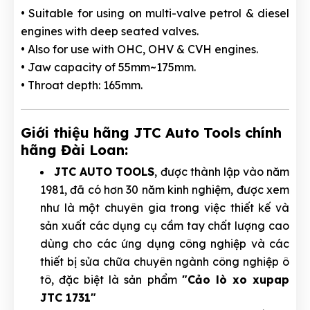
• Suitable for using on multi-valve petrol & diesel
engines with deep seated valves.
• Also for use with OHC, OHV & CVH engines.
• Jaw capacity of 55mm~175mm.
• Throat depth: 165mm.
Giới thiệu hãng JTC Auto Tools chính
hãng Đài Loan:
JTC AUTO TOOLS
, được thành lập vào năm
1981, đã có hơn 30 năm kinh nghiệm, được xem
như là một chuyên gia trong việc thiết kế và
sản xuất các dụng cụ cầm tay chất lượng cao
dùng cho các ứng dụng công nghiệp và các
thiết bị sửa chữa chuyên ngành công nghiệp ô
tô, đặc biệt là sản phẩm
"Cảo lò xo xupap
JTC 1731"