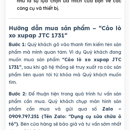
như là sự lựa chọn ưa thích của bạn về các
công cụ và thiết bị.
Hướng dẫn mua sản phẩm – “Cảo lò
xo xupap JTC 1731
“
Bước 1:
Quý khách gõ vào thanh tìm kiếm tên sản
phẩm mà mình quan tâm. Ví dụ Quý khách đang
muốn mua sản phẩm
“Cảo lò xo xupap JTC
1731”
, sau khi gõ hệ thống sẽ truy xuất ra các sản
phẩm liên quan tới từ khóa mà Quý khách muốn
tìm.
Bước 2:
Để thuận tiện trong quá trình tư vấn sản
phẩm cần mua. Quý khách chụp màn hình sản
phẩm cần mua và gửi qua số
Zalo –
0909.797.251 (Tên Zalo: “Dụng cụ sửa chữa ô
tô”)
. Bên cửa hàng sẽ báo giá và tư vấn sớm nhất