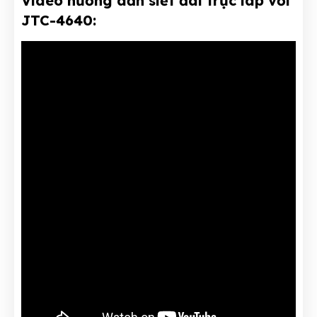
Video hướng dẫn siết đai trục láp với
JTC-4640: