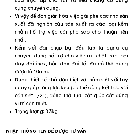
của trục láp khá vất vả nếu không có dụng
cụng chuyên dụng.
Vì vậy để đơn giản hóa việc gài phe các nhà sản
xuất đã nghiên cứu sản xuất ra các loại kềm
nhằm hổ trợ việc cài phe sao cho thuận tiện
nhất.
Kềm siết đai chụp bụi đầu láp là dụng cụ
chuyên dụng hổ trợ cho việc rút chặt các loại
dây đai inox, bản dây đai tối đa có thể dùng
được là 10mm.
Được thiết kế khá đặc biệt với hàm siết với tay
quay giúp tăng lực kẹp (có thể dùng kết hợp với
cần siết 1/2″), đồng thời lưỡi cắt giúp cắt đúng
vị trí cần thiết.
Trọng lượng: 0.3kg
NHẬP THÔNG TIN ĐỂ ĐƯỢC TƯ VẤN