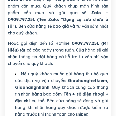
phẩm cần mua. Quý khách chụp màn hình sản
phẩm cần mua và gửi qua số
Zalo –
0909.797.251 (Tên Zalo: “Dụng cụ sửa chữa ô
tô”)
. Bên cửa hàng sẽ báo giá và tư vấn sớm nhất
cho quý khách.
Hoặc gọi điện đến số Hotline
0909.797.251 (Mr
Hiếu)
tất cả các ngày trong tuần. Cửa hàng sẽ ghi
nhận thông tin đặt hàng và hỗ trợ tư vấn phí vận
chuyển cho quý khách.
Nếu quý khách muốn gửi hàng thu hộ qua
các dịch vụ vận chuyển:
Giaohangtietkiem,
Giaohangnhanh
. Quý khách cung cấp thông
tin nhận hàng bao gồm:
Tên + số điện thoại +
địa chỉ
cụ thể. Bên cửa hàng sẽ đóng và gửi
hàng, khi nhận hàng quý khách được kiểm tra
hàng trước khi thanh toán cho shiper.