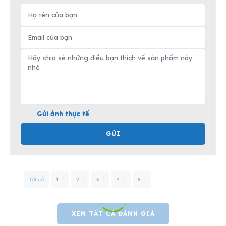
Gửi ảnh thực tế
GỬI
Tất cả
1
2
3
4
5
XEM TẤT CẢ ĐÁNH GIÁ