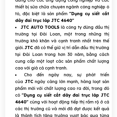
thiết bị sửa chữa chuyên ngành công nghiệp ô
tô, đặc biệt là sản phẩm
"Dụng cụ siết cắt
dây đai trục láp JTC 4640"
JTC AUTO TOOLS
là công ty đứng đầu thị
trường tại Đài Loan, một trong những thị
trường khó khăn và cạnh tranh nhất trên thế
giới.
JTC
đã có thể giữ vị trí dẫn đầu thị trường
tại Đài Loan trong hơn 30 năm, bằng cách
cung cấp một loạt các sản phẩm chất lượng
cao với giá cả cạnh tranh.
Cho đến ngày nay, sự phát triển
của
JTC
ngày càng lớn mạnh, hàng loạt sản
phẩm mới với chất lượng cao ra đời, trong đó
có
"Dụng cụ siết cắt dây đai trục láp JTC
4640"
cùng với hoạt động tiếp thị rầm rộ ở cả
các thị trường cũ và mới đã đạt được kết quả
là thành tích tăng trưởng vượt bậc qua từng