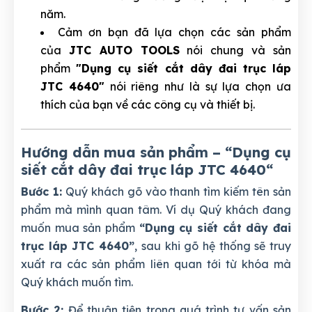
năm.
Cảm ơn bạn đã lựa chọn các sản phẩm
của
JTC AUTO TOOLS
nói chung và sản
phẩm
"Dụng cụ siết cắt dây đai trục láp
JTC 4640"
nói riêng như là sự lựa chọn ưa
thích của bạn về các công cụ và thiết bị.
Hướng dẫn mua sản phẩm – “Dụng cụ
siết cắt dây đai trục láp JTC 4640
“
Bước 1:
Quý khách gõ vào thanh tìm kiếm tên sản
phẩm mà mình quan tâm. Ví dụ Quý khách đang
muốn mua sản phẩm
“Dụng cụ siết cắt dây đai
trục láp JTC 4640”
, sau khi gõ hệ thống sẽ truy
xuất ra các sản phẩm liên quan tới từ khóa mà
Quý khách muốn tìm.
Bước 2:
Để thuận tiện trong quá trình tư vấn sản