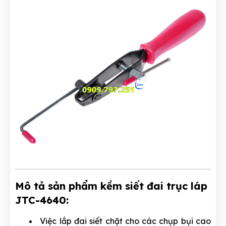
Mô tả sản
phẩm
kềm siết đai trục láp
JTC-4640:
Việc lắp đai siết chặt cho các chụp bụi cao