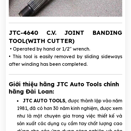
JTC-4640 C.V. JOINT BANDING
TOOL(WITH CUTTER)
• Operated by hand or 1/2" wrench.
• This tool is easily removed by sliding sideways
after winding has been completed.
Giới thiệu hãng JTC Auto Tools chính
hãng Đài Loan:
JTC AUTO TOOLS
, được thành lập vào năm
1981, đã có hơn 30 năm kinh nghiệm, được xem
như là một chuyên gia trong việc thiết kế và
sản xuất các dụng cụ cầm tay chất lượng cao
dùng cho các ứng dụng công nghiệp và các