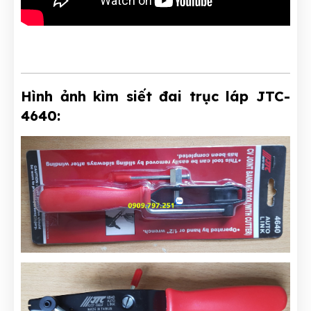
Hình ảnh kìm siết đai trục láp JTC-
4640: