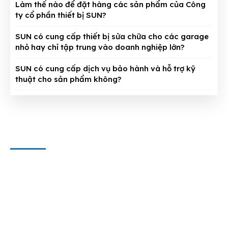
Làm thế nào để đặt hàng các sản phẩm của Công
ty cổ phần thiết bị SUN?
SUN có cung cấp thiết bị sửa chữa cho các garage
nhỏ hay chỉ tập trung vào doanh nghiệp lớn?
SUN có cung cấp dịch vụ bảo hành và hỗ trợ kỹ
thuật cho sản phẩm không?
CÔNG TY CỔ PHẦN THIẾT BỊ SUN
Địa chỉ văn phòng
: 143/5 Phan Huy Ích, P.15, Q.Tân Bình,
TP. HCM
Hotline & Zalo
: 0909 797 251
E-mail:
dungcuthietbioto@gmail.com