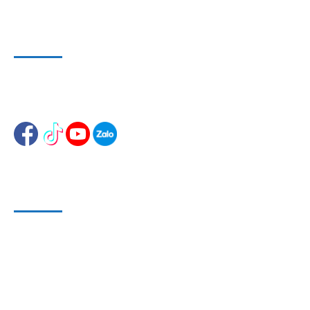
WEBSITE VÀ MẠNG XÃ HỘI
Website 1
:
www.dungcusuachuaoto.vn
Website 2
:
www.dungcuthietbisuachua.com
HỖ TRỢ KHÁCH HÀNG
Phương Thức Bảo Mật
Phương Thức Thanh Toán
Phương Thức Vận chuyển