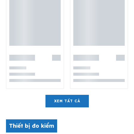
XEM TẤT CẢ
Thiết bị đo kiểm