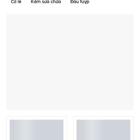
Cờ lê
Kềm sửa chữa
Đầu tuýp