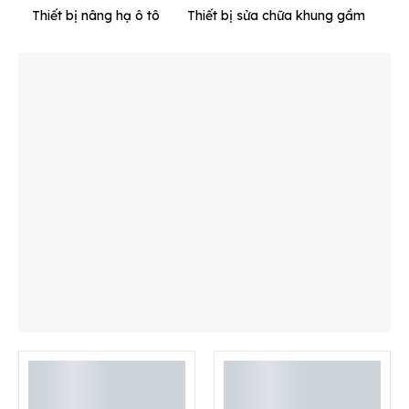
Thiết bị nâng hạ ô tô
Thiết bị sửa chữa khung gầm
Th