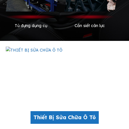
 dụng cụ
Cần siết cân lực
Thiết bị khí nén S
Thiết Bị Sửa Chữa Ô Tô