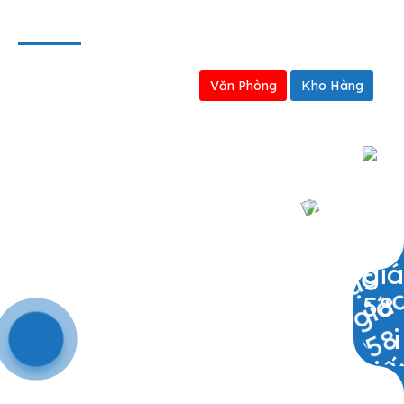
BẢN ĐỒ
Văn Phòng
Kho Hàng
0909797251