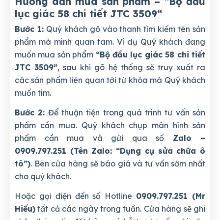
Hướng dẫn mua sản phẩm – “Bộ đầu
lục giác 58 chi tiết JTC 3509
“
Bước 1:
Quý khách gõ vào thanh tìm kiếm tên sản
phẩm mà mình quan tâm. Ví dụ Quý khách đang
muốn mua sản phẩm
“Bộ đầu lục giác 58 chi tiết
JTC 3509”
, sau khi gõ hệ thống sẽ truy xuất ra
các sản phẩm liên quan tới từ khóa mà Quý khách
muốn tìm.
Bước 2:
Để thuận tiện trong quá trình tư vấn sản
phẩm cần mua. Quý khách chụp màn hình sản
phẩm cần mua và gửi qua số
Zalo –
0909.797.251 (Tên Zalo: “Dụng cụ sửa chữa ô
tô”)
. Bên cửa hàng sẽ báo giá và tư vấn sớm nhất
cho quý khách.
Hoặc gọi điện đến số Hotline
0909.797.251 (Mr
Hiếu)
tất cả các ngày trong tuần. Cửa hàng sẽ ghi