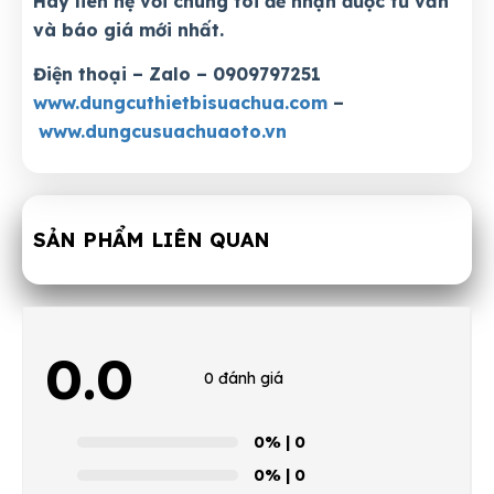
Hãy liên hệ với chúng tôi để nhận được tư vấn
và báo giá mới nhất.
Điện thoại – Zalo – 0909797251
www.dungcuthietbisuachua.com
–
www.dungcusuachuaoto.vn
SẢN PHẨM LIÊN QUAN
0.0
0 đánh giá
0%
| 0
0%
| 0