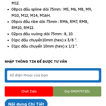
M12.
08pcs đầu spline dài 75mm : M5, M6, M8, M9,
M10, M12, M14, M16H.
05pcs đầu ribe dài 75mm : RM6, RM7, RM8,
RM10, RM12.
02pcs đầu vuông dài 75mm : 8, 10.
01pc đầu chuyển10mm (hex) x 3/8 ".
01pc đầu chuyển 10mm (hex) x 1/2 ".
NHẬP THÔNG TIN ĐỂ ĐƯỢC TƯ VẤN
Chat Zalo
Gọi 0909797251
Nội dung Chi Tiết