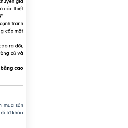
chuyên gia
à các thiết
4"
 cạnh tranh
ung cấp một
ao ra đời,
rường cũ và
 bằng cao
n mua sản
tới từ khóa