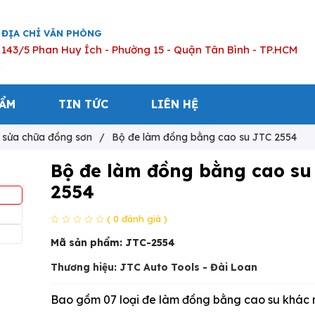
ĐỊA CHỈ VĂN PHÒNG
143/5 Phan Huy Ích - Phường 15 - Quận Tân Bình - TP.HCM
HẨM
TIN TỨC
LIÊN HỆ
ị sửa chữa đồng sơn
/
Bộ đe làm đồng bằng cao su JTC 2554
Bộ đe làm đồng bằng cao su
2554
( 0 đánh giá )
Mã sản phẩm:
JTC-2554
Thương hiệu: JTC Auto Tools - Đài Loan
Bao gồm 07 loại đe làm đồng bằng cao su khác 