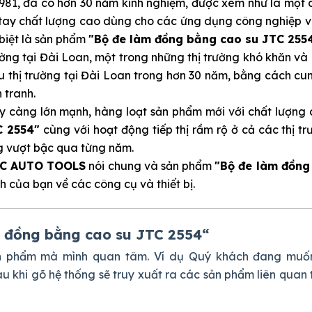
1981, đã có hơn 30 năm kinh nghiệm, được xem như là một 
 tay chất lượng cao dùng cho các ứng dụng công nghiệp v
biệt là sản phẩm
"Bộ đe làm đồng bằng cao su JTC 255
ường tại Đài Loan, một trong những thị trường khó khăn và
ầu thị trường tại Đài Loan trong hơn 30 năm, bằng cách c
 tranh.
 càng lớn mạnh, hàng loạt sản phẩm mới với chất lượng c
C 2554"
cùng với hoạt động tiếp thị rầm rộ ở cả các thị t
ng vượt bậc qua từng năm.
C AUTO TOOLS
nói chung và sản phẩm
"Bộ đe làm đồng
ch của bạn về các công cụ và thiết bị.
 đồng bằng cao su JTC 2554
“
ản phẩm mà mình quan tâm. Ví dụ Quý khách đang muố
sau khi gõ hệ thống sẽ truy xuất ra các sản phẩm liên quan 