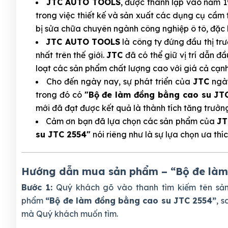
JTC AUTO TOOLS
, được thành lập vào năm 
trong việc thiết kế và sản xuất các dụng cụ cầm
bị sửa chữa chuyên ngành công nghiệp ô tô, đặc 
JTC AUTO TOOLS
là công ty đứng đầu thị tr
nhất trên thế giới.
JTC
đã có thể giữ vị trí dẫn đ
loạt các sản phẩm chất lượng cao với giá cả cạnh
Cho đến ngày nay, sự phát triển của
JTC
ngày
trong đó có
"Bộ đe làm đồng bằng cao su JT
mới đã đạt được kết quả là thành tích tăng trưở
Cảm ơn bạn đã lựa chọn các sản phẩm của
JT
su JTC 2554"
nói riêng như là sự lựa chọn ưa thí
Hướng dẫn mua sản phẩm – “Bộ đe làm
Bước 1:
Quý khách gõ vào thanh tìm kiếm tên s
phẩm
“Bộ đe làm đồng bằng cao su JTC 2554”
, 
mà Quý khách muốn tìm.