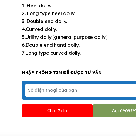
1. Heel dolly.
2. Long type heel dolly.
3. Double end dolly.
4.Curved dolly.
5.Utllity dolly.(general purpose dolly)
6.Double end hand dolly.
7.Long type curved dolly.
NHẬP THÔNG TIN ĐỂ ĐƯỢC TƯ VẤN
Chat Zalo
Gọi 090979