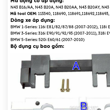
Mã động cơ áp dụng:
N43 B16/AA, N43 B20A, N43 B20AA, N43 B20AY, N4
Mã tool OEM:
113340, 118690, 118691,118692,118693,
Dòng xe áp dụng:
BMW 1-Series: 116i E81/82/87/88 (2007-2012), 118i
BMW 3-Series: 316i E90/91/92/93 (2007-2011), 318i 
BMW 5-Series: 520i E60/61 (2007-2010)
Bộ dụng cụ bao gồm: