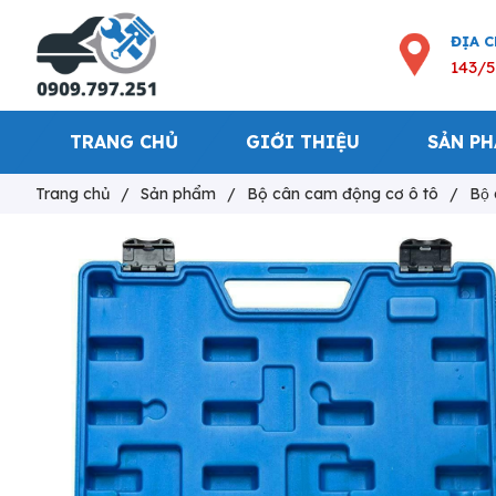
ĐỊA 
143/5
TRANG CHỦ
GIỚI THIỆU
SẢN P
Trang chủ
/
Sản phẩm
/
Bộ cân cam động cơ ô tô
/
Bô