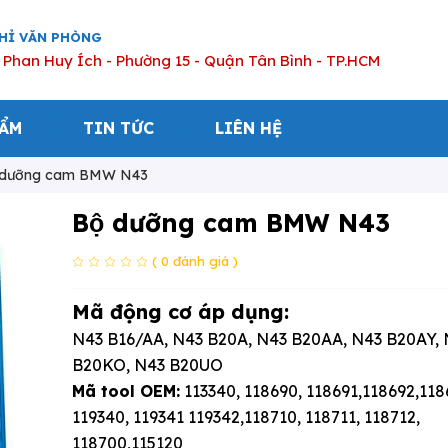
CHỈ VĂN PHÒNG
 Phan Huy Ích - Phường 15 - Quận Tân Bình - TP.HCM
HẨM
TIN TỨC
LIÊN HỆ
̣ dưỡng cam BMW N43
Bộ dưỡng cam BMW N43
( 0 đánh giá )
Mã động cơ áp dụng:
N43 B16/AA, N43 B20A, N43 B20AA, N43 B20AY, 
B20KO, N43 B20UO
Mã tool OEM:
113340, 118690, 118691,118692,118
119340, 119341 119342,118710, 118711, 118712,
118700,115120