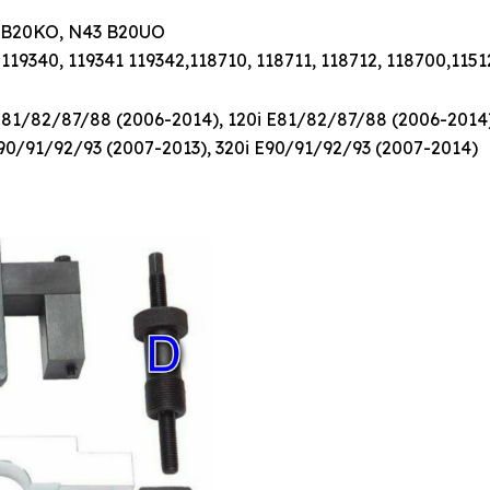
3 B20KO, N43 B20UO
 119340, 119341 119342,118710, 118711, 118712, 118700,115
 E81/82/87/88 (2006-2014), 120i E81/82/87/88 (2006-2014
E90/91/92/93 (2007-2013), 320i E90/91/92/93 (2007-2014)