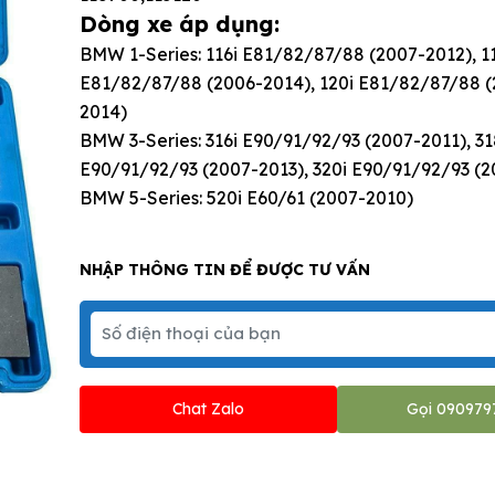
Dòng xe áp dụng:
BMW 1-Series: 116i E81/82/87/88 (2007-2012), 1
E81/82/87/88 (2006-2014), 120i E81/82/87/88 (
2014)
BMW 3-Series: 316i E90/91/92/93 (2007-2011), 31
E90/91/92/93 (2007-2013), 320i E90/91/92/93 (
BMW 5-Series: 520i E60/61 (2007-2010)
NHẬP THÔNG TIN ĐỂ ĐƯỢC TƯ VẤN
Chat Zalo
Gọi 090979