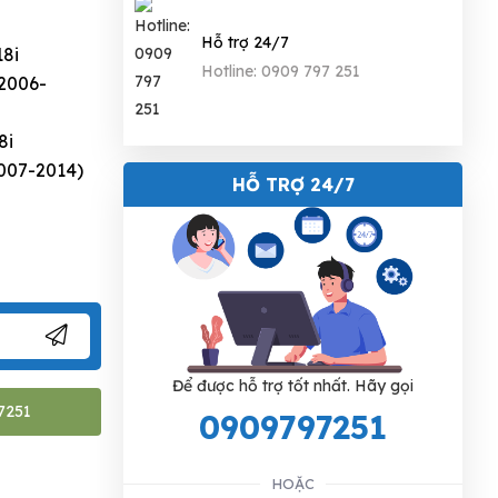
Hỗ trợ 24/7
18i
Hotline: 0909 797 251
2006-
8i
2007-2014)
HỖ TRỢ 24/7
Để được hỗ trợ tốt nhất. Hãy gọi
7251
0909797251
HOẶC