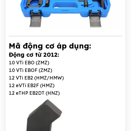
Mã động cơ áp dụng:
Động cơ từ 2012:
1.0 VTi EBO (ZMZ)
1.0 VTi EBOF (ZMZ)
1.2 VTi EB2 (HMZ/HMW)
1.2 eVTi EB2F (HMZ)
1.2 eTHP EB2DT (HNZ)