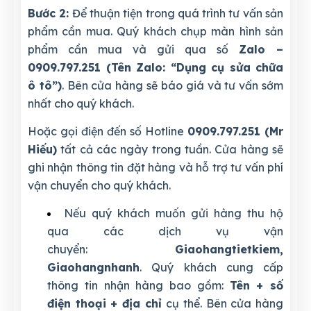
Bước 2:
Để thuận tiện trong quá trình tư vấn sản
phẩm cần mua. Quý khách chụp màn hình sản
phẩm cần mua và gửi qua số
Zalo –
0909.797.251 (Tên Zalo: “Dụng cụ sửa chữa
ô tô”)
. Bên cửa hàng sẽ báo giá và tư vấn sớm
nhất cho quý khách.
Hoặc gọi điện đến số Hotline
0909.797.251 (Mr
Hiếu)
tất cả các ngày trong tuần. Cửa hàng sẽ
ghi nhận thông tin đặt hàng và hỗ trợ tư vấn phí
vận chuyển cho quý khách.
Nếu quý khách muốn gửi hàng thu hộ
qua các dịch vụ vận
chuyển:
Giaohangtietkiem,
Giaohangnhanh
. Quý khách cung cấp
thông tin nhận hàng bao gồm:
Tên + số
điện thoại + địa chỉ
cụ thể. Bên cửa hàng