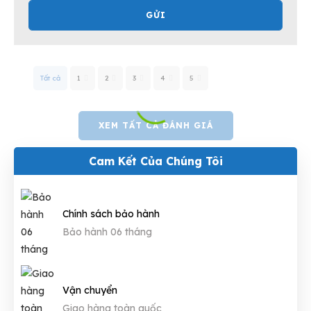
GỬI
Tất cả
1
2
3
4
5
XEM TẤT CẢ ĐÁNH GIÁ
Cam Kết Của Chúng Tôi
Chính sách bảo hành
Bảo hành 06 tháng
Vận chuyển
Giao hàng toàn quốc