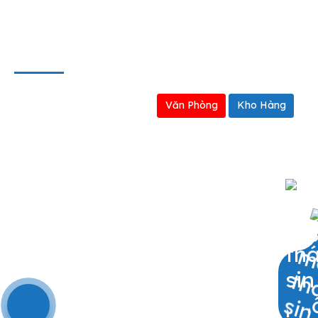
BẢN ĐỒ
Văn Phòng
Kho Hàng
0909797251