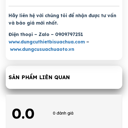
Hãy liên hệ với chúng tôi để nhận được tư vấn
và báo giá mới nhất.
Điện thoại – Zalo – 0909797251
www.dungcuthietbisuachua.com
–
www.dungcusuachuaoto.vn
SẢN PHẨM LIÊN QUAN
0.0
0 đánh giá