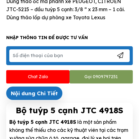
Dùng tháo ốc má phanh xe PEUGEOT, CITROEN
JTC-5215 – đầu tuýp 5 cạnh: 3/8 ” x 23 mm – 1 cái.
Dùng tháo lốp dự phòng xe Toyota Lexus
NHẬP THÔNG TIN ĐỂ ĐƯỢC TƯ VẤN
Chat Zalo
Gọi 0909797251
Nội dung Chi Tiết
Bộ tuýp 5 cạnh JTC 4918S
Bộ tuýp 5 cạnh JTC 4918S
là một sản phẩm
không thể thiếu cho các kỹ thuật viên tại các trạm
xưởng sửa chữa ô tô, garage, đại lý xe hơi trên