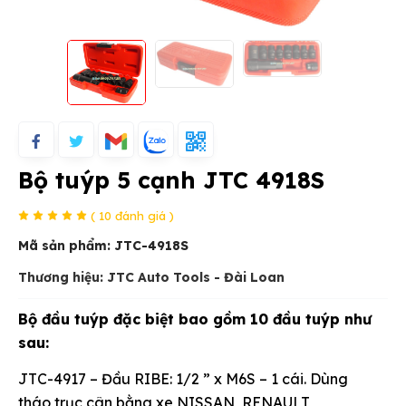
Bộ tuýp 5 cạnh JTC 4918S
( 10 đánh giá )
Mã sản phẩm:
JTC-4918S
Thương hiệu: JTC Auto Tools - Đài Loan
Bộ đầu tuýp đặc biệt bao gồm 10 đầu tuýp như
sau:
JTC-4917 – Đầu RIBE: 1/2 ” x M6S – 1 cái. Dùng
tháo trục cân bằng xe NISSAN, RENAULT