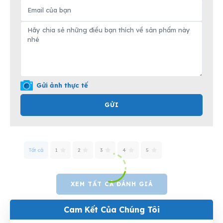
Gửi ảnh thực tế
GỬI
Tất cả
1
2
3
4
5
XEM TẤT CẢ ĐÁNH GIÁ
Cam Kết Của Chúng Tôi