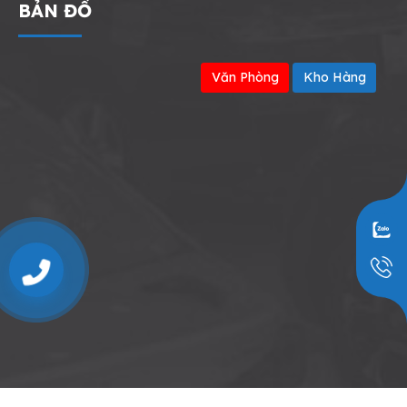
BẢN ĐỒ
Văn Phòng
Kho Hàng
0909797251