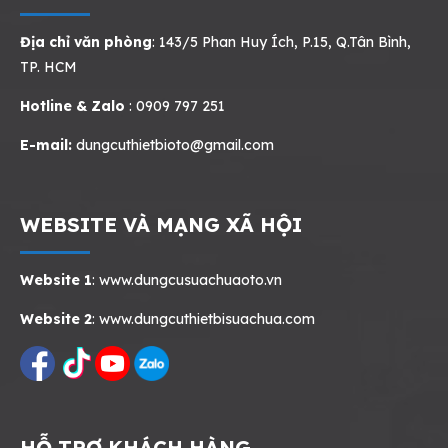
Địa chỉ văn phòng
: 143/5 Phan Huy Ích, P.15, Q.Tân Bình,
TP. HCM
Hotline & Zalo
: 0909 797 251
E-mail:
dungcuthietbioto@gmail.com
WEBSITE VÀ MẠNG XÃ HỘI
Website 1
:
www.dungcusuachuaoto.vn
Website 2
:
www.dungcuthietbisuachua.com
HỖ TRỢ KHÁCH HÀNG