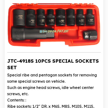
JTC-4918S 10PCS SPECIAL SOCKETS
SET
Special ribe and pentagon sockets for removing
some special screws on vehicle.
Such as engine head screws, idle wheel center
screws, etc.
Contents: :
Ribe sockets: 1/2″ DR. x M6S, M8S, M10S, M11S,