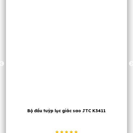
Bộ đầu tuýp ngắn 6 cạnh 1-2 inch 10-24mm JTC
J410M Đài Loan