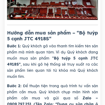
Hướng dẫn mua sản phẩm – “Bộ tuýp
5 cạnh JTC 4918S
“
Bước 1:
Quý khách gõ vào thanh tìm kiếm tên sản
phẩm mà mình quan tâm. Ví dụ Quý khách đang
muốn mua sản phẩm “
Bộ tuýp 5 cạnh JTC
4918S”
, sau khi gõ hệ thống sẽ truy xuất ra các
sản phẩm liên quan tới từ khóa mà Quý khách
muốn tìm.
Bước 2:
Để thuận tiện trong quá trình tư vấn sản
phẩm cần mua. Quý khách chụp màn hình sản
phẩm cần mua và gửi qua số
Zalo –
0909.797.251 (Tên Zalo: “Dụng cụ sửa chữa ô