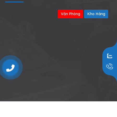
Văn Phòng
Kho Hàng
0909797251
© 2026 THIẾT BỊ SỬA CHỮA Ô TÔ - Thiết kế bởi sikido.vn