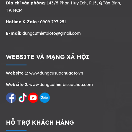
Địa chỉ văn phòng
: 143/5 Phan Huy Ích, P.15, Q.Tân Bình,
TP. HCM
Hotline & Zalo
: 0909 797 251
E-mail:
dungcuthietbioto@gmail.com
WEBSITE VÀ MẠNG XÃ HỘI
Website 1
:
www.dungcusuachuaoto.vn
Website 2
:
www.dungcuthietbisuachua.com
HỖ TRỢ KHÁCH HÀNG