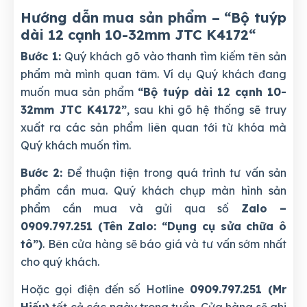
Hướng dẫn mua sản phẩm – “Bộ tuýp
dài 12 cạnh 10-32mm JTC K4172
“
Bước 1:
Quý khách gõ vào thanh tìm kiếm tên sản
phẩm mà mình quan tâm. Ví dụ Quý khách đang
muốn mua sản phẩm
“Bộ tuýp dài 12 cạnh 10-
32mm JTC K4172”
, sau khi gõ hệ thống sẽ truy
xuất ra các sản phẩm liên quan tới từ khóa mà
Quý khách muốn tìm.
Bước 2:
Để thuận tiện trong quá trình tư vấn sản
phẩm cần mua. Quý khách chụp màn hình sản
phẩm cần mua và gửi qua số
Zalo –
0909.797.251 (Tên Zalo: “Dụng cụ sửa chữa ô
tô”)
. Bên cửa hàng sẽ báo giá và tư vấn sớm nhất
cho quý khách.
Hoặc gọi điện đến số Hotline
0909.797.251 (Mr
Hiếu)
tất cả các ngày trong tuần. Cửa hàng sẽ ghi