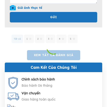
Gửi ảnh thực tế
GỬI
Tất cả
1
2
3
4
5
XEM TẤT CẢ ĐÁNH GIÁ
Cam Kết Của Chúng Tôi
Chính sách bảo hành
Bảo hành 06 tháng
Vận chuyển
Giao hàng toàn quốc