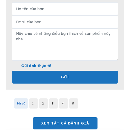
Gửi ảnh thực tế
GỬI
Tất cả
1
2
3
4
5
XEM TẤT CẢ ĐÁNH GIÁ