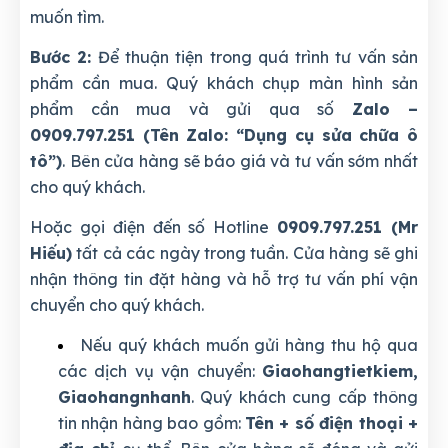
muốn tìm.
Bước 2:
Để thuận tiện trong quá trình tư vấn sản
phẩm cần mua. Quý khách chụp màn hình sản
phẩm cần mua và gửi qua số
Zalo –
0909.797.251 (Tên Zalo: “Dụng cụ sửa chữa ô
tô”)
. Bên cửa hàng sẽ báo giá và tư vấn sớm nhất
cho quý khách.
Hoặc gọi điện đến số Hotline
0909.797.251 (Mr
Hiếu)
tất cả các ngày trong tuần. Cửa hàng sẽ ghi
nhận thông tin đặt hàng và hỗ trợ tư vấn phí vận
chuyển cho quý khách.
Nếu quý khách muốn gửi hàng thu hộ qua
các dịch vụ vận chuyển:
Giaohangtietkiem,
Giaohangnhanh
. Quý khách cung cấp thông
tin nhận hàng bao gồm:
Tên + số điện thoại +