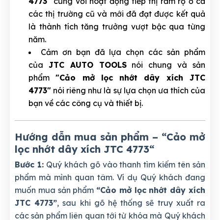
4773"
cùng với hoạt động tiếp thị rầm rộ ở cả
các thị trường cũ và mới đã đạt được kết quả
là thành tích tăng trưởng vượt bậc qua từng
năm.
Cảm ơn bạn đã lựa chọn các sản phẩm
của
JTC AUTO TOOLS
nói chung và sản
phẩm
"Cảo mở lọc nhớt dây xích JTC
4773"
nói riêng như là sự lựa chọn ưa thích của
bạn về các công cụ và thiết bị.
Hướng dẫn mua sản phẩm – “Cảo mở
lọc nhớt dây xích JTC 4773
“
Bước 1:
Quý khách gõ vào thanh tìm kiếm tên sản
phẩm mà mình quan tâm. Ví dụ Quý khách đang
muốn mua sản phẩm
“Cảo mở lọc nhớt dây xích
JTC 4773”
, sau khi gõ hệ thống sẽ truy xuất ra
các sản phẩm liên quan tới từ khóa mà Quý khách