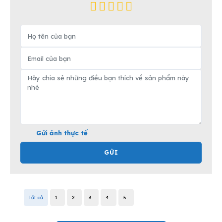
Gửi ảnh thực tế
GỬI
Tất cả
1
2
3
4
5