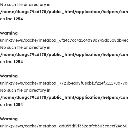
No such file or directory in
/home/dungc79cdf78/public_html/application/helpers/c
on line
1254
Warning
:
unlink(views/cache/metabox_6f24c7cc421c4098d945db5d8db4ec
No such file or directory in
/home/dungc79cdf78/public_html/application/helpers/c
on line
1254
Warning
:
unlink(views/cache/metabox_7723b4a09f0ecbf1f224f311178a77a
No such file or directory in
/home/dungc79cdf78/public_html/application/helpers/c
on line
1254
Warning
:
unlink(views/cache/metabox_ad055df9f352dafcb603cacef24a607