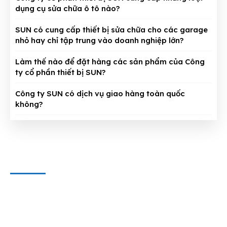
dụng cụ sửa chữa ô tô nào?
SUN có cung cấp thiết bị sửa chữa cho các garage
nhỏ hay chỉ tập trung vào doanh nghiệp lớn?
Làm thế nào để đặt hàng các sản phẩm của Công
ty cổ phần thiết bị SUN?
Công ty SUN có dịch vụ giao hàng toàn quốc
không?
CÔNG TY CỔ PHẦN THIẾT BỊ SUN
Địa chỉ văn phòng
: 143/5 Phan Huy Ích, P.15, Q.Tân Bình,
TP. HCM
Hotline & Zalo
: 0909 797 251