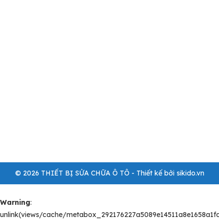
© 2026 THIẾT BỊ SỬA CHỮA Ô TÔ - Thiết kế bởi sikido.vn
Warning
:
unlink(views/cache/metabox_292176227a5089e14511a8e1658a1fd