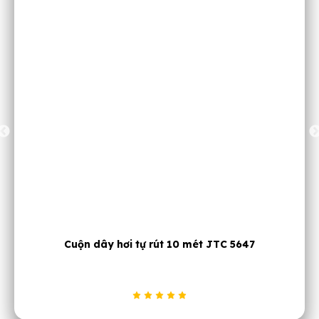
JTC 5716A Máy xoáy xuppap bằng khí nén