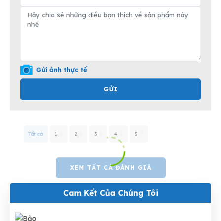
Gửi ảnh thực tế
GỬI
Tất cả
1
2
3
4
5
XEM TẤT CẢ ĐÁNH GIÁ
Cam Kết Của Chúng Tôi