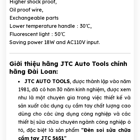
Higher shock proof,
Oil proof wire,
Exchangeable parts
Lower temperature handle：30℃,
Fluorescent light：50℃
Saving power 18W and AC110V input.
Giới thiệu hãng JTC Auto Tools chính
hãng Đài Loan:
JTC AUTO TOOLS
, được thành lập vào năm
1981, đã có hơn 30 năm kinh nghiệm, được xem
như là một chuyên gia trong việc thiết kế và
sản xuất các dụng cụ cầm tay chất lượng cao
dùng cho các ứng dụng công nghiệp và các
thiết bị sửa chữa chuyên ngành công nghiệp ô
tô, đặc biệt là sản phẩm
"Đèn soi sửa chữa
cầm tay JTC 5651"