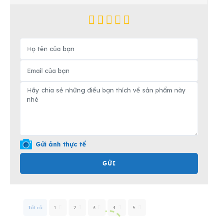
Gửi ảnh thực tế
GỬI
Tất cả
1
2
3
4
5