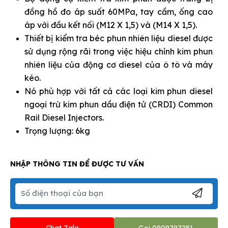
đồng hồ đo áp suất 60MPa, tay cầm, ống cao
áp với đầu kết nối (M12 X 1,5) và (M14 X 1,5).
Thiết bị kiểm tra béc phun nhiên liệu diesel được
sử dụng rộng rãi trong việc hiệu chỉnh kim phun
nhiên liệu của động cơ diesel của ô tô và máy
kéo.
Nó phù hợp với tất cả các loại kim phun diesel
ngoại trừ kim phun dầu điện tử (CRDI) Common
Rail Diesel Injectors.
Trọng lượng: 6kg
NHẬP THÔNG TIN ĐỂ ĐƯỢC TƯ VẤN
Chat Zalo
Gọi 0909797251