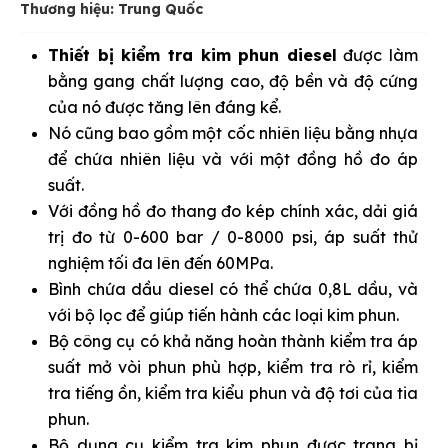
Thương hiệu: Trung Quốc
Thiết bị kiểm tra kim phun diesel
được làm
bằng gang chất lượng cao, độ bền và độ cứng
của nó được tăng lên đáng kể.
Nó cũng bao gồm một cốc nhiên liệu bằng nhựa
để chứa nhiên liệu và với một đồng hồ đo áp
suất.
Với đồng hồ đo thang đo kép chính xác, dải giá
trị đo từ 0-600 bar / 0-8000 psi, áp suất thử
nghiệm tối đa lên đến 60MPa.
Bình chứa dầu diesel có thể chứa 0,8L dầu, và
với bộ lọc để giúp tiến hành các loại kim phun.
Bộ công cụ có khả năng hoàn thành kiểm tra áp
suất mở vòi phun phù hợp, kiểm tra rò rỉ, kiểm
tra tiếng ồn, kiểm tra kiểu phun và độ tơi của tia
phun.
Bộ dụng cụ kiểm tra kim phun được trang bị