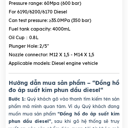
Pressure range: 60Mpa (600 bar)
For 6190/6200/6170 Diesel
Can test pressure: ≥35.0MPa (350 bar)
Fuel tank capacity: 4000mL
Oil Cup：0.8L
Plunger Hole: 2/5''
Nozzle connector: M12 X 1,5 - M14 X 1,5
Applicable models: Diesel engine vehicle
Hướng dẫn mua sản phẩm – “Đồng hồ
đo áp suất kim phun dầu diesel
“
Bước 1:
Quý khách gõ vào thanh tìm kiếm tên sản
phẩm mà mình quan tâm. Ví dụ Quý khách đang
muốn mua sản phẩm
“Đồng hồ đo áp suất kim
phun dầu diesel”
, sau khi gõ hệ thống sẽ truy