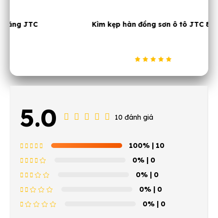
Kìm kẹp hàn đồng sơn ô tô JTC 8R
5.0
10 đánh giá
100%
| 10
0%
| 0
0%
| 0
0%
| 0
0%
| 0