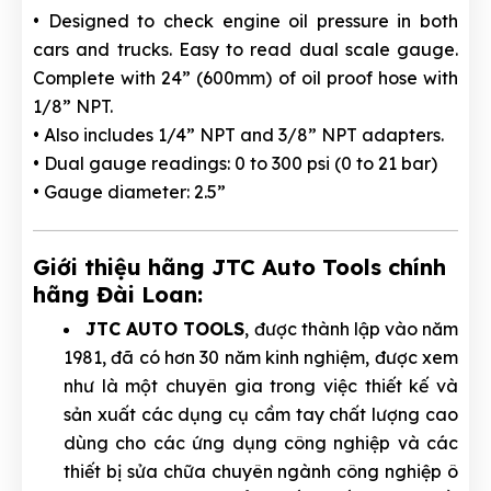
• Designed to check engine oil pressure in both
cars and trucks. Easy to read dual scale gauge.
Complete with 24” (600mm) of oil proof hose with
1/8” NPT.
• Also includes 1/4” NPT and 3/8” NPT adapters.
• Dual gauge readings: 0 to 300 psi (0 to 21 bar)
• Gauge diameter: 2.5”
Giới thiệu hãng JTC Auto Tools chính
hãng Đài Loan:
JTC AUTO TOOLS
, được thành lập vào năm
1981, đã có hơn 30 năm kinh nghiệm, được xem
như là một chuyên gia trong việc thiết kế và
sản xuất các dụng cụ cầm tay chất lượng cao
dùng cho các ứng dụng công nghiệp và các
thiết bị sửa chữa chuyên ngành công nghiệp ô