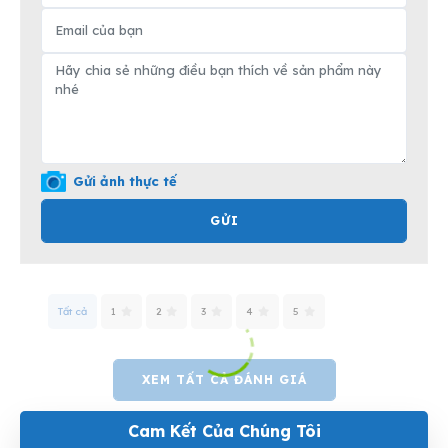
Gửi ảnh thực tế
GỬI
Tất cả
1
2
3
4
5
XEM TẤT CẢ ĐÁNH GIÁ
Cam Kết Của Chúng Tôi