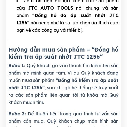
Cảm ơn bạn đã lựa chọn các sản phẩm
của
JTC AUTO TOOLS
nói chung và sản
phẩm
"Đồng hồ đo áp suất nhớt JTC
1256"
nói riêng như là sự lựa chọn ưa thích của
bạn về các công cụ và thiết bị.
Hướng dẫn mua sản phẩm – “Đồng hồ
kiểm tra áp suất nhớt JTC 1256
“
Bước 1:
Quý khách gõ vào thanh tìm kiếm tên sản
phẩm mà mình quan tâm. Ví dụ Quý khách đang
muốn mua sản phẩm
“Đồng hồ kiểm tra áp suất
nhớt JTC 1256”
, sau khi gõ hệ thống sẽ truy xuất
ra các sản phẩm liên quan tới từ khóa mà Quý
khách muốn tìm.
Bước 2:
Để thuận tiện trong quá trình tư vấn sản
phẩm cần mua. Quý khách chụp màn hình sản