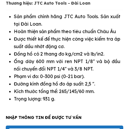
Thương hiệu: JTC Auto Tools - Đài Loan
Sản phẩm chính hãng JTC Auto Tools. Sản xuất
tại Đài Loan.
Hoàn thiện sản phẩm theo tiêu chuẩn Châu Âu
Được thiết kế để thực hiện công việc kiểm tra áp
suất dầu nhớt động cơ.
Đồng hồ có 2 thang đo kg/cm2 và lb/in2.
Ống dây 600 mm với ren NPT 1/8'' và bộ đầu
nối chuyển đổi NPT 1/4'' và 3/8 NPT.
Phạm vi đo: 0-300 psi (0-21 bar).
Đường kính đồng hồ đo áp suất: 2,5 ''.
Kích thước tổng thể: 265/145/60 mm.
Trọng lượng: 931 g.
NHẬP THÔNG TIN ĐỂ ĐƯỢC TƯ VẤN