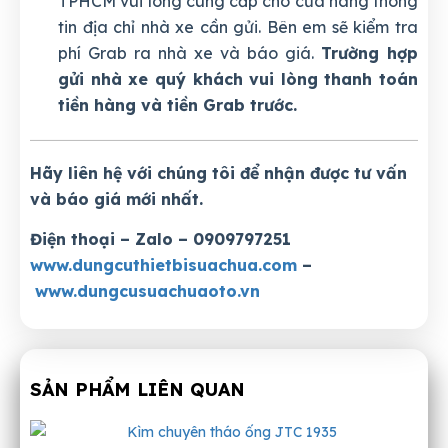
TPHCM vui lòng cung cấp cho cửa hàng thông
tin địa chỉ nhà xe cần gửi. Bên em sẽ kiểm tra
phí Grab ra nhà xe và báo giá.
Trường hợp
gửi nhà xe quý khách vui lòng thanh toán
tiền hàng và tiền Grab trước.
Hãy liên hệ với chúng tôi để nhận được tư vấn
và báo giá mới nhất.
Điện thoại – Zalo – 0909797251
www.dungcuthietbisuachua.com
–
www.dungcusuachuaoto.vn
SẢN PHẨM LIÊN QUAN