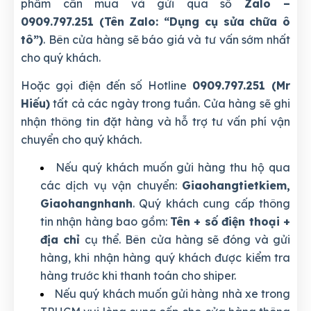
phẩm cần mua và gửi qua số
Zalo –
0909.797.251 (Tên Zalo: “Dụng cụ sửa chữa ô
tô”)
. Bên cửa hàng sẽ báo giá và tư vấn sớm nhất
cho quý khách.
Hoặc gọi điện đến số Hotline
0909.797.251 (Mr
Hiếu)
tất cả các ngày trong tuần. Cửa hàng sẽ ghi
nhận thông tin đặt hàng và hỗ trợ tư vấn phí vận
chuyển cho quý khách.
Nếu quý khách muốn gửi hàng thu hộ qua
các dịch vụ vận chuyển:
Giaohangtietkiem,
Giaohangnhanh
. Quý khách cung cấp thông
tin nhận hàng bao gồm:
Tên + số điện thoại +
địa chỉ
cụ thể. Bên cửa hàng sẽ đóng và gửi
hàng, khi nhận hàng quý khách được kiểm tra
hàng trước khi thanh toán cho shiper.
Nếu quý khách muốn gửi hàng nhà xe trong