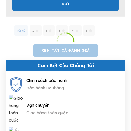
GỬI
Tất cả
1
2
3
4
5
XEM TẤT CẢ ĐÁNH GIÁ
Cam Kết Của Chúng Tôi
Chính sách bảo hành
Bảo hành 06 tháng
Vận chuyển
Giao hàng toàn quốc