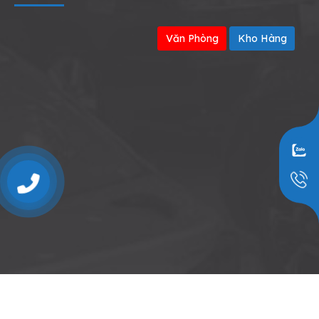
Văn Phòng
Kho Hàng
0909797251
© 2026 THIẾT BỊ SỬA CHỮA Ô TÔ - Thiết kế bởi sikido.vn