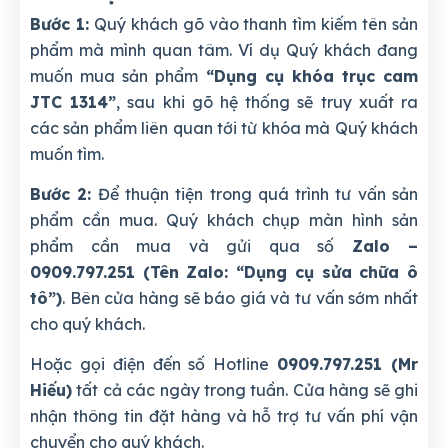
Bước 1:
Quý khách gõ vào thanh tìm kiếm tên sản
phẩm mà mình quan tâm. Ví dụ Quý khách đang
muốn mua sản phẩm
“Dụng cụ khóa trục cam
JTC 1314”
, sau khi gõ hệ thống sẽ truy xuất ra
các sản phẩm liên quan tới từ khóa mà Quý khách
muốn tìm.
Bước 2:
Để thuận tiện trong quá trình tư vấn sản
phẩm cần mua. Quý khách chụp màn hình sản
phẩm cần mua và gửi qua số
Zalo –
0909.797.251 (Tên Zalo: “Dụng cụ sửa chữa ô
tô”)
. Bên cửa hàng sẽ báo giá và tư vấn sớm nhất
cho quý khách.
Hoặc gọi điện đến số Hotline
0909.797.251 (Mr
Hiếu)
tất cả các ngày trong tuần. Cửa hàng sẽ ghi
nhận thông tin đặt hàng và hỗ trợ tư vấn phí vận
chuyển cho quý khách.