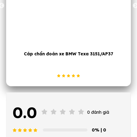
n xe BMW Texa 3151/AP37
JTC 5716B Máy rà xuppap 
79đ
0.0
0 đánh giá
0%
| 0