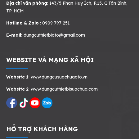
Địa chỉ văn phòng
: 143/5 Phan Huy Ích, P.15, Q.Tân Bình,
TP. HCM
Hotline & Zalo
: 0909 797 251
E-mail:
dungcuthietbioto@gmail.com
WEBSITE VÀ MẠNG XÃ HỘI
Website 1
:
www.dungcusuachuaoto.vn
Website 2
:
www.dungcuthietbisuachua.com
HỖ TRỢ KHÁCH HÀNG