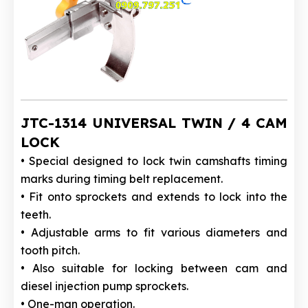
JTC-1314 UNIVERSAL TWIN / 4 CAM
LOCK
• Special designed to lock twin camshafts timing
marks during timing belt replacement.
• Fit onto sprockets and extends to lock into the
teeth.
• Adjustable arms to fit various diameters and
tooth pitch.
• Also suitable for locking between cam and
diesel injection pump sprockets.
• One-man operation.