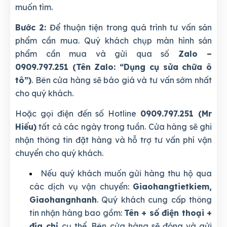
muốn tìm.
Bước 2:
Để thuận tiện trong quá trình tư vấn sản
phẩm cần mua. Quý khách chụp màn hình sản
phẩm cần mua và gửi qua số
Zalo –
0909.797.251 (Tên Zalo: “Dụng cụ sửa chữa ô
tô”)
. Bên cửa hàng sẽ báo giá và tư vấn sớm nhất
cho quý khách.
Hoặc gọi điện đến số Hotline
0909.797.251 (Mr
Hiếu)
tất cả các ngày trong tuần. Cửa hàng sẽ ghi
nhận thông tin đặt hàng và hỗ trợ tư vấn phí vận
chuyển cho quý khách.
Nếu quý khách muốn gửi hàng thu hộ qua
các dịch vụ vận chuyển:
Giaohangtietkiem,
Giaohangnhanh
. Quý khách cung cấp thông
tin nhận hàng bao gồm:
Tên + số điện thoại +
địa chỉ
cụ thể. Bên cửa hàng sẽ đóng và gửi