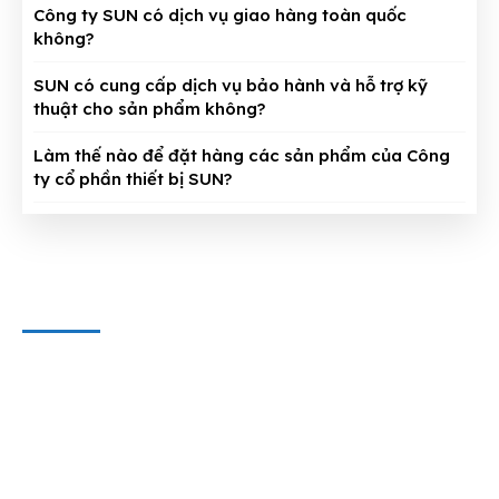
Công ty SUN có dịch vụ giao hàng toàn quốc
không?
SUN có cung cấp dịch vụ bảo hành và hỗ trợ kỹ
thuật cho sản phẩm không?
Làm thế nào để đặt hàng các sản phẩm của Công
ty cổ phần thiết bị SUN?
CÔNG TY CỔ PHẦN THIẾT BỊ SUN
Địa chỉ văn phòng
: 143/5 Phan Huy Ích, P.15, Q.Tân Bình,
TP. HCM
Hotline & Zalo
: 0909 797 251
E-mail:
dungcuthietbioto@gmail.com