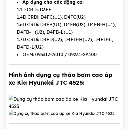
Áp dụng cho các động cơ:
1.1D CRDi: D3FF
1.4D CRDi: D4FC(U1), D4FC(U2)
1.6D CRDi: D4FB(U1), D4FB(U2), D4FB-H(U1),
D4FB-H(U2), D4FB-L(U1)
1.7D CRDi: D4FD(U2), D4FD-H(U2), D4FD-L,
D4FD-L(U2)
OEM: 093312-A010 / 09231-2A100
Hình ảnh dụng cụ tháo bơm cao áp
xe Kia Hyundai JTC 4525: