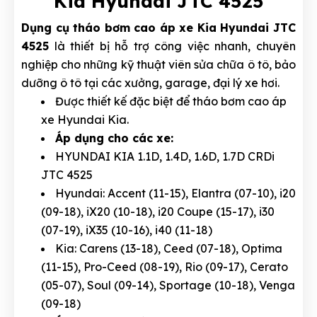
Kia Hyundai JTC 4525
Dụng cụ tháo bơm cao áp xe Kia Hyundai JTC
4525
là thiết bị hỗ trợ công việc nhanh, chuyên
nghiệp cho những kỹ thuật viên sửa chữa ô tô, bảo
dưỡng ô tô tại các xưởng, garage, đại lý xe hơi.
Được thiết kế đặc biệt để tháo bơm cao áp
xe Hyundai Kia.
Áp dụng cho các xe:
HYUNDAI KIA 1.1D, 1.4D, 1.6D, 1.7D CRDi
JTC 4525
Hyundai: Accent (11-15), Elantra (07-10), i20
(09-18), iX20 (10-18), i20 Coupe (15-17), i30
(07-19), iX35 (10-16), i40 (11-18)
Kia: Carens (13-18), Ceed (07-18), Optima
(11-15), Pro-Ceed (08-19), Rio (09-17), Cerato
(05-07), Soul (09-14), Sportage (10-18), Venga
(09-18)