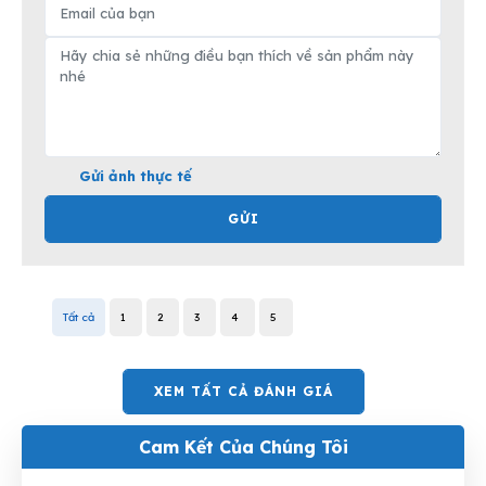
Gửi ảnh thực tế
GỬI
Tất cả
1
2
3
4
5
XEM TẤT CẢ ĐÁNH GIÁ
Cam Kết Của Chúng Tôi