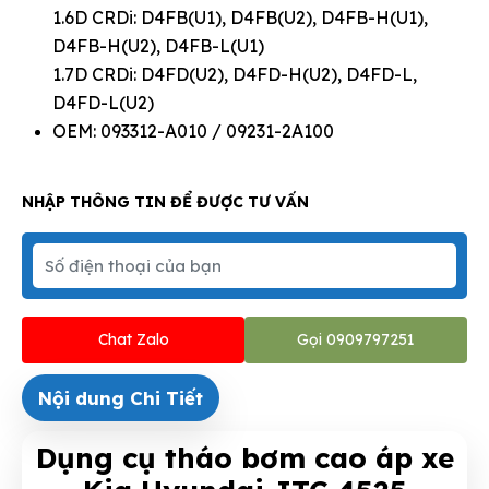
1.6D CRDi: D4FB(U1), D4FB(U2), D4FB-H(U1),
D4FB-H(U2), D4FB-L(U1)
1.7D CRDi: D4FD(U2), D4FD-H(U2), D4FD-L,
D4FD-L(U2)
OEM: 093312-A010 / 09231-2A100
NHẬP THÔNG TIN ĐỂ ĐƯỢC TƯ VẤN
Chat Zalo
Gọi 0909797251
Nội dung Chi Tiết
Dụng cụ tháo bơm cao áp xe