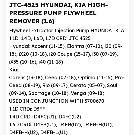
JTC-4525 HYUNDAI, KIA HIGH-
PRESSURE PUMP FLYWHEEL
REMOVER (1.6)
Flywheel Extractor Injection Pump HYUNDAI KIA
1.1D, 1.4D, 1.6D, 1.7D CRDi JTC 4525
Hyundai: Accent (11-15), Elantra (07-10), i20 (09-
18), iX20 (10-18), i20 Coupe (15-17), i30 (07-19),
iX35 (10-16), i40 (11-18)
Kia:
Carens (13-18), Ceed (07-18), Optima (11-15), Pro-
Ceed (08-19), Rio (09-17), Cerato (05-07), Soul
(09-14), Sportage (10-18), Venga (09-18)
USED IN CONJUNCTION WITH 3700670
1.1D CRDi: D3FF
1.4D CRDi: D4FC(U1), D4FC(U2)
1.6D CRDi: D4FB(U1), D4FB(U2), D4FB-H(U1),
D4FB-H(U2), D4FB-L(U1)