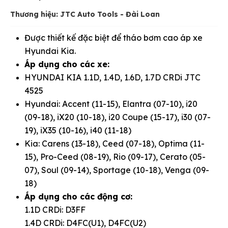
Thương hiệu: JTC Auto Tools - Đài Loan
Được thiết kế đặc biệt để tháo bơm cao áp xe
Hyundai Kia.
Áp dụng cho các xe:
HYUNDAI KIA 1.1D, 1.4D, 1.6D, 1.7D CRDi JTC
4525
Hyundai: Accent (11-15), Elantra (07-10), i20
(09-18), iX20 (10-18), i20 Coupe (15-17), i30 (07-
19), iX35 (10-16), i40 (11-18)
Kia: Carens (13-18), Ceed (07-18), Optima (11-
15), Pro-Ceed (08-19), Rio (09-17), Cerato (05-
07), Soul (09-14), Sportage (10-18), Venga (09-
18)
Áp dụng cho các động cơ:
1.1D CRDi: D3FF
1.4D CRDi: D4FC(U1), D4FC(U2)