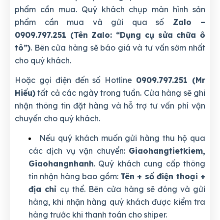
phẩm cần mua. Quý khách chụp màn hình sản
phẩm cần mua và gửi qua số
Zalo –
0909.797.251 (Tên Zalo: “Dụng cụ sửa chữa ô
tô”)
. Bên cửa hàng sẽ báo giá và tư vấn sớm nhất
cho quý khách.
Hoặc gọi điện đến số Hotline
0909.797.251 (Mr
Hiếu)
tất cả các ngày trong tuần. Cửa hàng sẽ ghi
nhận thông tin đặt hàng và hỗ trợ tư vấn phí vận
chuyển cho quý khách.
Nếu quý khách muốn gửi hàng thu hộ qua
các dịch vụ vận chuyển:
Giaohangtietkiem,
Giaohangnhanh
. Quý khách cung cấp thông
tin nhận hàng bao gồm:
Tên + số điện thoại +
địa chỉ
cụ thể. Bên cửa hàng sẽ đóng và gửi
hàng, khi nhận hàng quý khách được kiểm tra
hàng trước khi thanh toán cho shiper.