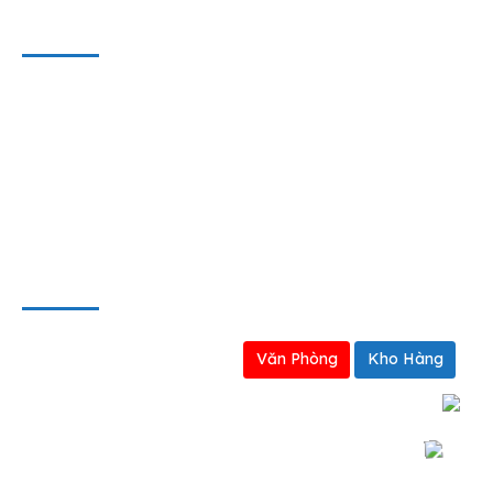
THÔNG TIN HỢP TÁC
Liên hệ
Hợp tác kinh doanh
Định hướng kinh doanh
BẢN ĐỒ
Văn Phòng
Kho Hàng