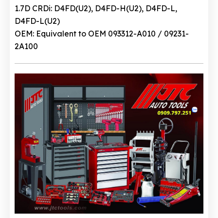
1.7D CRDi: D4FD(U2), D4FD-H(U2), D4FD-L,
D4FD-L(U2)
OEM: Equivalent to OEM 093312-A010 / 09231-
2A100