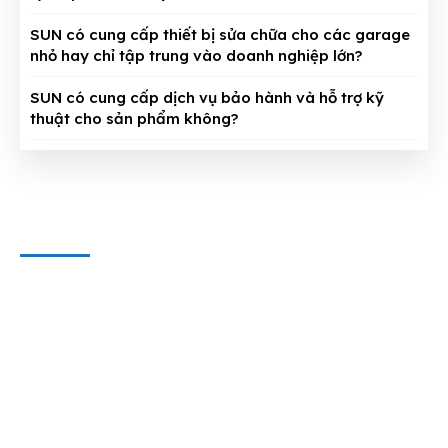
SUN có cung cấp thiết bị sửa chữa cho các garage
nhỏ hay chỉ tập trung vào doanh nghiệp lớn?
SUN có cung cấp dịch vụ bảo hành và hỗ trợ kỹ
thuật cho sản phẩm không?
CÔNG TY CỔ PHẦN THIẾT BỊ SUN
Địa chỉ văn phòng
: 143/5 Phan Huy Ích, P.15, Q.Tân Bình,
TP. HCM
Hotline & Zalo
: 0909 797 251
E-mail:
dungcuthietbioto@gmail.com