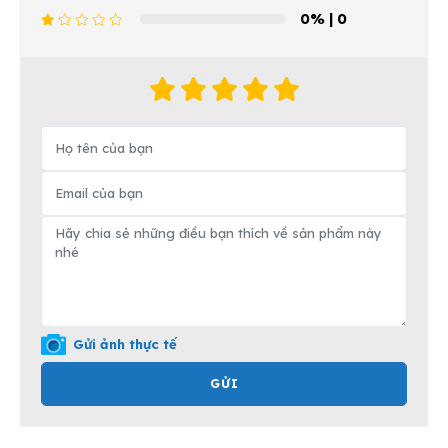
0%
| 0
Gửi ảnh thực tế
GỬI