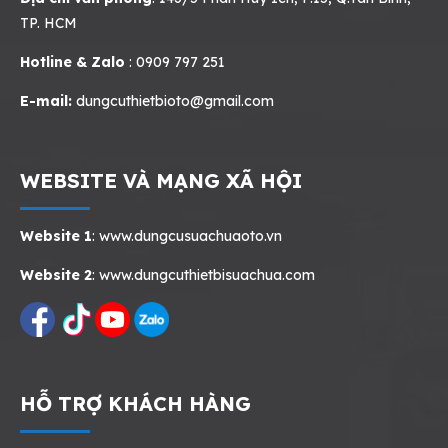
TP. HCM
Hotline & Zalo
: 0909 797 251
E-mail:
dungcuthietbioto@gmail.com
WEBSITE VÀ MẠNG XÃ HỘI
Website 1
:
www.dungcusuachuaoto.vn
Website 2
:
www.dungcuthietbisuachua.com
HỖ TRỢ KHÁCH HÀNG