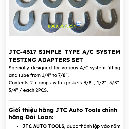
JTC-4317 SIMPLE TYPE A/C SYSTEM
TESTING ADAPTERS SET
Specially designed for various A/C system fitting
and tube from 1/4" to 7/8".
Contents 2 clamps with gaskets 3/8", 1/2", 5/8",
3/4" / each 2PCS.
Giới thiệu hãng JTC Auto Tools chính
hãng Đài Loan:
JTC AUTO TOOLS
, được thành lập vào năm