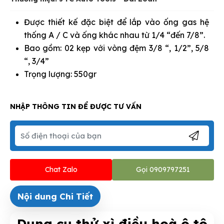
Được thiết kế đặc biệt để lắp vào ống gas hệ
thống A / C và ống khác nhau từ 1/4 “đến 7/8”.
Bao gồm: 02 kẹp với vòng đệm 3/8 “, 1/2”, 5/8
“, 3/4”
Trọng lượng: 550gr
NHẬP THÔNG TIN ĐỂ ĐƯỢC TƯ VẤN
Chat Zalo
Gọi 0909797251
Nội dung Chi Tiết
Dụng cụ thử xì điều hoà ô tô