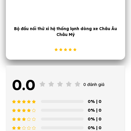
u nối thử xì hệ thống lạnh dòng xe Châu Âu
Dụng
Châu Mỹ
0.0
0 đánh giá
0%
| 0
0%
| 0
0%
| 0
0%
| 0