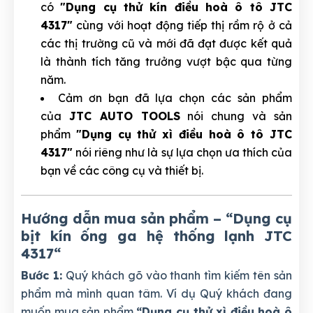
có
"
Dụng cụ thử kín điều hoà ô tô JTC
4317
"
cùng với hoạt động tiếp thị rầm rộ ở cả
các thị trường cũ và mới đã đạt được kết quả
là thành tích tăng trưởng vượt bậc qua từng
năm.
Cảm ơn bạn đã lựa chọn các sản phẩm
của
JTC AUTO TOOLS
nói chung và sản
phẩm
"
Dụng cụ thử xì điều hoà ô tô JTC
4317
"
nói riêng như là sự lựa chọn ưa thích của
bạn về các công cụ và thiết bị.
Hướng dẫn mua sản phẩm – “Dụng cụ
bịt kín ống ga hệ thống lạnh JTC
4317
“
Bước 1:
Quý khách gõ vào thanh tìm kiếm tên sản
phẩm mà mình quan tâm. Ví dụ Quý khách đang
muốn mua sản phẩm
“
Dụng cụ thử xì điều hoà ô