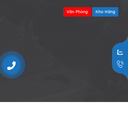
Văn Phòng
Kho Hàng
0909797251
© 2026 THIẾT BỊ SỬA CHỮA Ô TÔ - Thiết kế bởi sikido.vn