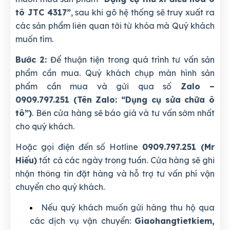
tô JTC 4317
”
, sau khi gõ hệ thống sẽ truy xuất ra
các sản phẩm liên quan tới từ khóa mà Quý khách
muốn tìm.
Bước 2:
Để thuận tiện trong quá trình tư vấn sản
phẩm cần mua. Quý khách chụp màn hình sản
phẩm cần mua và gửi qua số
Zalo –
0909.797.251 (Tên Zalo: “Dụng cụ sửa chữa ô
tô”)
. Bên cửa hàng sẽ báo giá và tư vấn sớm nhất
cho quý khách.
Hoặc gọi điện đến số Hotline
0909.797.251 (Mr
Hiếu)
tất cả các ngày trong tuần. Cửa hàng sẽ ghi
nhận thông tin đặt hàng và hỗ trợ tư vấn phí vận
chuyển cho quý khách.
Nếu quý khách muốn gửi hàng thu hộ qua
các dịch vụ vận chuyển:
Giaohangtietkiem,