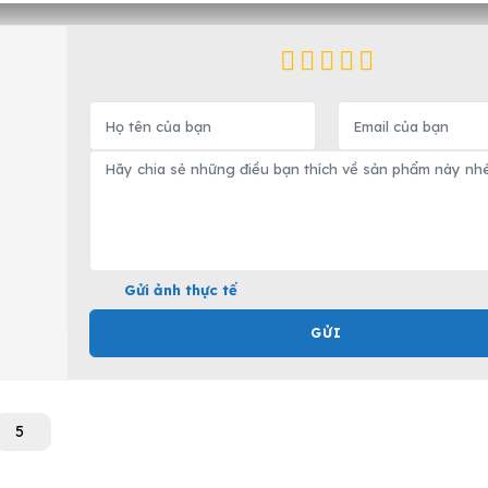
Gửi ảnh thực tế
GỬI
5