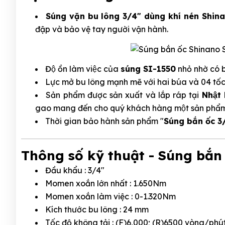
Súng vặn bu lông 3/4" dùng khí nén Shi
đập và bảo vệ tay người vận hành.
Độ ồn làm việc của
súng SI-1550
nhỏ nhờ có 
Lực mở bu lông mạnh mẽ với hai búa và 04 tốc 
Sản phẩm được sản xuất và lắp ráp tại
Nhật 
gao mang đến cho quý khách hàng một sản phẩm c
Thời gian bảo hành sản phẩm "
Súng bắn ốc 3/
Thông số kỹ thuật - Súng bắn 
Đầu khẩu : 3/4"
Momen xoắn lớn nhất : 1.650Nm
Momen xoắn làm việc : 0-1.320Nm
Kích thước bu lông : 24 mm
Tốc độ không tải : (F)6,000; (R)6500 vòng/phú