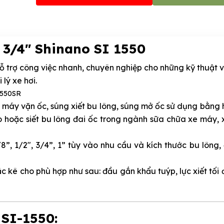
 3/4" Shinano SI 1550
 hỗ trợ công việc nhanh, chuyên nghiệp cho những kỹ thuật 
lý xe hơi.
 máy vặn ốc, súng xiết bu lông, súng mở ốc sử dụng bằng h
 hoặc siết bu lông đai ốc trong ngành sữa chữa xe máy, x
”, 1/2", 3/4”, 1” tùy vào nhu cầu và kích thước bu lông,
c kê cho phù hợp như sau: đầu gắn khẩu tuýp, lực xiết tối 
 SI-1550: