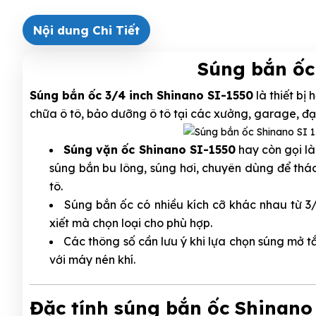
Nội dung Chi Tiết
Súng bắn ốc
Súng bắn ốc 3/4 inch Shinano SI-1550
là thiết bị
chữa ô tô, bảo dưỡng ô tô tại các xưởng, garage, đại 
Súng vặn ốc Shinano SI-1550
hay còn gọi là
súng bắn bu lông, súng hơi, chuyên dùng để tháo
tô.
Súng bắn ốc có nhiều kích cỡ khác nhau từ 3/8
xiết mà chọn loại cho phù hợp.
Các thông số cần lưu ý khi lựa chọn súng mở tắ
với máy nén khí.
Đặc tính súng bắn ốc Shinano