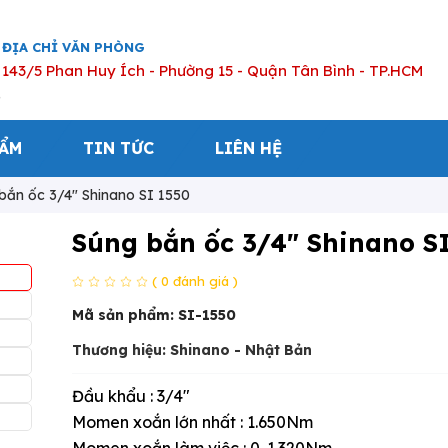
ĐỊA CHỈ VĂN PHÒNG
143/5 Phan Huy Ích - Phường 15 - Quận Tân Bình - TP.HCM
HẨM
TIN TỨC
LIÊN HỆ
 bắn ốc 3/4" Shinano SI 1550
Súng bắn ốc 3/4" Shinano S
( 0 đánh giá )
Mã sản phẩm:
SI-1550
Thương hiệu: Shinano - Nhật Bản
Đầu khẩu : 3/4"
Momen xoắn lớn nhất : 1.650Nm
Momen xoắn làm việc : 0-1.320Nm