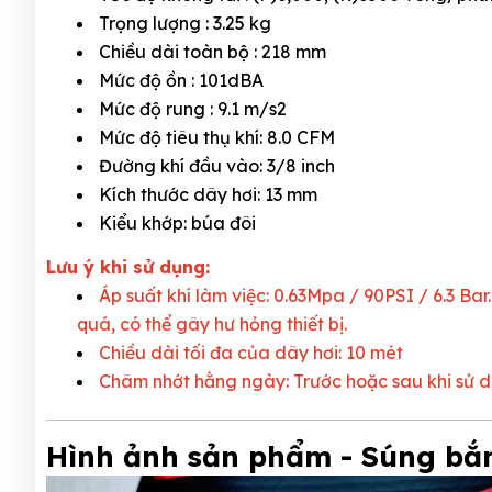
Trọng lượng : 3.25 kg
Chiều dài toàn bộ : 218 mm
Mức độ ồn : 101dBA
Mức độ rung : 9.1 m/s2
Mức độ tiêu thụ khí: 8.0 CFM
Đường khí đầu vào: 3/8 inch
Kích thước dây hơi: 13 mm
Kiểu khớp: búa đôi
Lưu ý khi sử dụng:
Áp suất khí làm việc: 0.63Mpa / 90PSI / 6.3 Ba
quá, có thể gây hư hỏng thiết bị.
Chiều dài tối đa của dây hơi: 10 mét
Châm nhớt hằng ngày: Trước hoặc sau khi sử d
Hình ảnh sản phẩm - Súng bắ