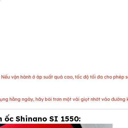
r. Nếu vận hành ở áp suất quá cao, tốc độ tối đa cho phép s
ụng hằng ngày, hãy bôi trơn một vài giọt nhớt vào đường 
n ốc Shinano SI 1550: