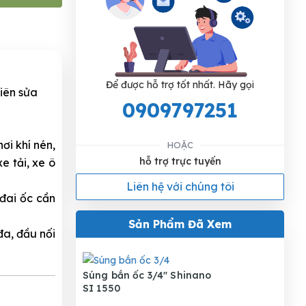
Để được hỗ trợ tốt nhất. Hãy gọi
viên sửa
0909797251
ơi khí nén,
HOẶC
hỗ trợ trực tuyến
e tải, xe ô
Liên hệ với chúng tôi
 đai ốc cần
Sản Phẩm Đã Xem
đa, đầu nối
Súng bắn ốc 3/4" Shinano
SI 1550