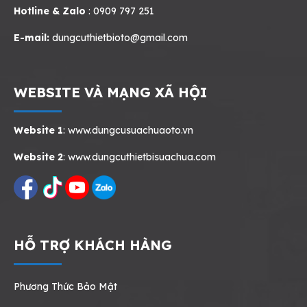
Hotline & Zalo
: 0909 797 251
E-mail:
dungcuthietbioto@gmail.com
WEBSITE VÀ MẠNG XÃ HỘI
Website 1
:
www.dungcusuachuaoto.vn
Website 2
:
www.dungcuthietbisuachua.com
HỖ TRỢ KHÁCH HÀNG
Phương Thức Bảo Mật