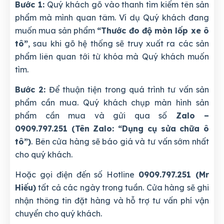
Bước 1:
Quý khách gõ vào thanh tìm kiếm tên sản
phẩm mà mình quan tâm. Ví dụ Quý khách đang
muốn mua sản phẩm
“Thước đo độ mòn lốp xe ô
tô”
, sau khi gõ hệ thống sẽ truy xuất ra các sản
phẩm liên quan tới từ khóa mà Quý khách muốn
tìm.
Bước 2:
Để thuận tiện trong quá trình tư vấn sản
phẩm cần mua. Quý khách chụp màn hình sản
phẩm cần mua và gửi qua số
Zalo –
0909.797.251 (Tên Zalo: “Dụng cụ sửa chữa ô
tô”)
. Bên cửa hàng sẽ báo giá và tư vấn sớm nhất
cho quý khách.
Hoặc gọi điện đến số Hotline
0909.797.251 (Mr
Hiếu)
tất cả các ngày trong tuần. Cửa hàng sẽ ghi
nhận thông tin đặt hàng và hỗ trợ tư vấn phí vận
chuyển cho quý khách.