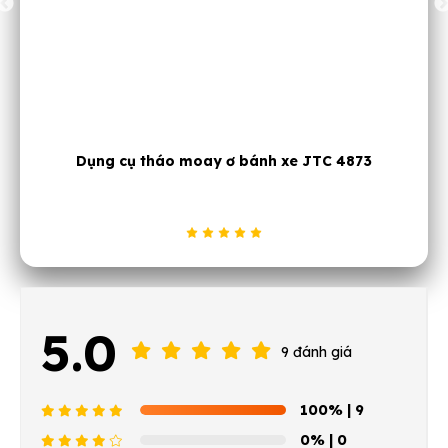
Dụng cụ tháo moay ơ bánh xe JTC 4873
5.0
9 đánh giá
100%
| 9
0%
| 0