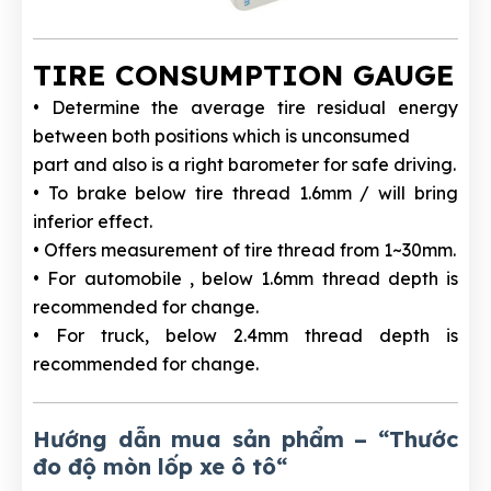
TIRE CONSUMPTION GAUGE
• Determine the average tire residual energy
between both positions which is unconsumed
part and also is a right barometer for safe driving.
• To brake below tire thread 1.6mm / will bring
inferior effect.
• Offers measurement of tire thread from 1~30mm.
• For automobile , below 1.6mm thread depth is
recommended for change.
• For truck, below 2.4mm thread depth is
recommended for change.
Hướng dẫn mua sản phẩm – “Thước
đo độ mòn lốp xe ô tô
“