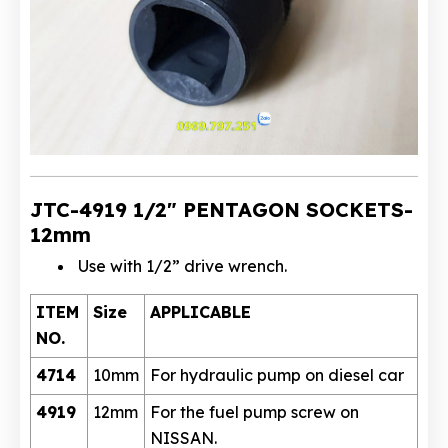
JTC-4919 1/2″ PENTAGON SOCKETS-
12mm
Use with 1/2” drive wrench.
ITEM
Size
APPLICABLE
NO.
4714
10mm
For hydraulic pump on diesel car
4919
12mm
For the fuel pump screw on
NISSAN.