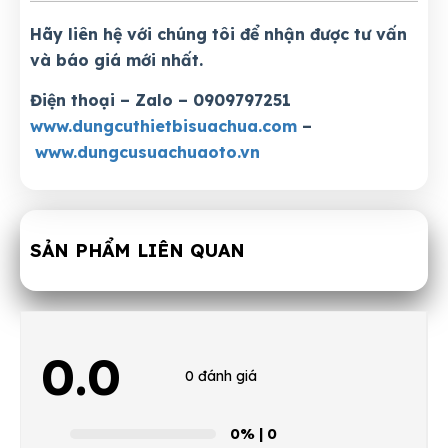
Hãy liên hệ với chúng tôi để nhận được tư vấn
và báo giá mới nhất.
Điện thoại – Zalo – 0909797251
www.dungcuthietbisuachua.com
–
www.dungcusuachuaoto.vn
SẢN PHẨM LIÊN QUAN
0.0
0 đánh giá
0%
| 0