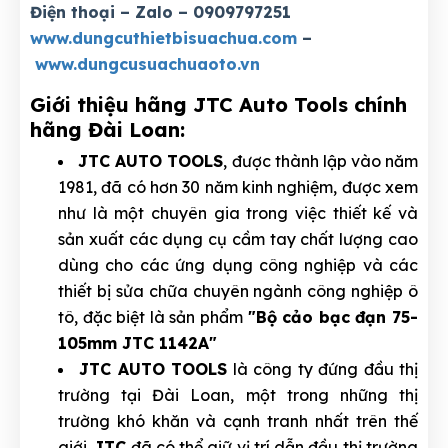
Điện thoại – Zalo – 0909797251
www.dungcuthietbisuachua.com
–
www.dungcusuachuaoto.vn
Giới thiệu hãng JTC Auto Tools chính
hãng Đài Loan:
JTC AUTO TOOLS
, được thành lập vào năm
1981, đã có hơn 30 năm kinh nghiệm, được xem
như là một chuyên gia trong việc thiết kế và
sản xuất các dụng cụ cầm tay chất lượng cao
dùng cho các ứng dụng công nghiệp và các
thiết bị sửa chữa chuyên ngành công nghiệp ô
tô, đặc biệt là sản phẩm
"Bộ cảo bạc đạn 75-
105mm JTC 1142A"
JTC AUTO TOOLS
là công ty đứng đầu thị
trường tại Đài Loan, một trong những thị
trường khó khăn và cạnh tranh nhất trên thế
giới.
JTC
đã có thể giữ vị trí dẫn đầu thị trường