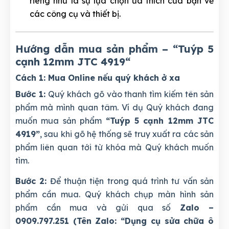
riêng như là sự lựa chọn ưa thích của bạn về
các công cụ và thiết bị.
Hướng dẫn mua sản phẩm – “Tuýp 5
cạnh 12mm JTC 4919
“
Cách 1: Mua Online nếu quý khách ở xa
Bước 1:
Quý khách gõ vào thanh tìm kiếm tên sản
phẩm mà mình quan tâm. Ví dụ Quý khách đang
muốn mua sản phẩm
“Tuýp 5 cạnh 12mm JTC
4919”
, sau khi gõ hệ thống sẽ truy xuất ra các sản
phẩm liên quan tới từ khóa mà Quý khách muốn
tìm.
Bước 2:
Để thuận tiện trong quá trình tư vấn sản
phẩm cần mua. Quý khách chụp màn hình sản
phẩm cần mua và gửi qua số
Zalo –
0909.797.251 (Tên Zalo: “Dụng cụ sửa chữa ô