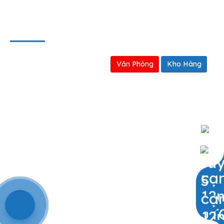
BẢN ĐỒ
Văn Phòng
Kho Hàng
0909797251