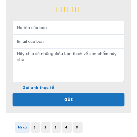
Gửi ảnh thực tế
GỬI
Tất cả
1
2
3
4
5