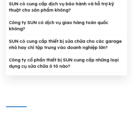
SUN có cung cấp dịch vụ bảo hành và hỗ trợ kỹ
thuật cho sản phẩm không?
Công ty SUN có dịch vụ giao hàng toàn quốc
không?
SUN có cung cấp thiết bị sửa chữa cho các garage
nhỏ hay chỉ tập trung vào doanh nghiệp lớn?
Công ty cổ phần thiết bị SUN cung cấp những loại
dụng cụ sửa chữa ô tô nào?
CÔNG TY CỔ PHẦN THIẾT BỊ SUN
Địa chỉ văn phòng
: 143/5 Phan Huy Ích, P.15, Q.Tân Bình,
TP. HCM