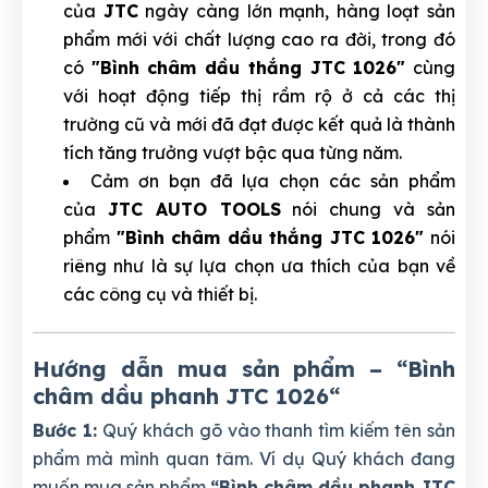
của
JTC
ngày càng lớn mạnh, hàng loạt sản
phẩm mới với chất lượng cao ra đời, trong đó
có
"Bình châm dầu thắng JTC 1026"
cùng
với hoạt động tiếp thị rầm rộ ở cả các thị
trường cũ và mới đã đạt được kết quả là thành
tích tăng trưởng vượt bậc qua từng năm.
Cảm ơn bạn đã lựa chọn các sản phẩm
của
JTC AUTO TOOLS
nói chung và sản
phẩm
"Bình châm dầu thắng JTC 1026"
nói
riêng như là sự lựa chọn ưa thích của bạn về
các công cụ và thiết bị.
Hướng dẫn mua sản phẩm – “Bình
châm dầu phanh JTC 1026
“
Bước 1:
Quý khách gõ vào thanh tìm kiếm tên sản
phẩm mà mình quan tâm. Ví dụ Quý khách đang
muốn mua sản phẩm
“Bình châm dầu phanh JTC