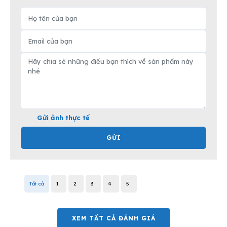
Gửi ảnh thực tế
GỬI
Tất cả
1
2
3
4
5
XEM TẤT CẢ ĐÁNH GIÁ