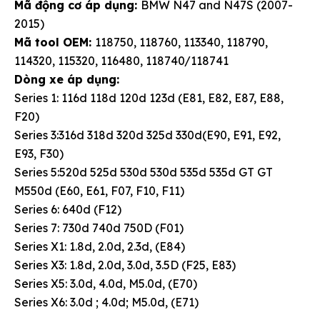
Mã động cơ áp dụng:
BMW N47 and N47S (2007-
2015)
Mã tool OEM:
118750, 118760, 113340, 118790,
114320, 115320, 116480, 118740/118741
Dòng xe áp dụng:
Series 1: 116d 118d 120d 123d (E81, E82, E87, E88,
F20)
Series 3:316d 318d 320d 325d 330d(E90, E91, E92,
E93, F30)
Series 5:520d 525d 530d 530d 535d 535d GT GT
M550d (E60, E61, F07, F10, F11)
Series 6: 640d (F12)
Series 7: 730d 740d 750D (F01)
Series X1: 1.8d, 2.0d, 2.3d, (E84)
Series X3: 1.8d, 2.0d, 3.0d, 3.5D (F25, E83)
Series X5: 3.0d, 4.0d, M5.0d, (E70)
Series X6: 3.0d ; 4.0d; M5.0d, (E71)