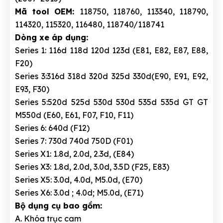
Mã tool OEM:
118750, 118760, 113340, 118790,
114320, 115320, 116480, 118740/118741
Dòng xe áp dụng:
Series 1: 116d 118d 120d 123d (E81, E82, E87, E88,
F20)
Series 3:316d 318d 320d 325d 330d(E90, E91, E92,
E93, F30)
Series 5:520d 525d 530d 530d 535d 535d GT GT
M550d (E60, E61, F07, F10, F11)
Series 6: 640d (F12)
Series 7: 730d 740d 750D (F01)
Series X1: 1.8d, 2.0d, 2.3d, (E84)
Series X3: 1.8d, 2.0d, 3.0d, 3.5D (F25, E83)
Series X5: 3.0d, 4.0d, M5.0d, (E70)
Series X6: 3.0d ; 4.0d; M5.0d, (E71)
Bộ dụng cụ bao gồm:
A. Khóa trục cam