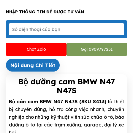
NHẬP THÔNG TIN ĐỂ ĐƯỢC TƯ VẤN
Chat Zalo
Gọi 0909797251
Nội dung Chi Tiết
Bộ dưỡng cam BMW N47
N47S
Bộ cân cam BMW N47 N47S (SKU 8413)
là thiết
bị chuyên dùng, hỗ trợ công việc nhanh, chuyên
nghiệp cho những kỹ thuật viên sửa chữa ô tô, bảo
dưỡng ô tô tại các trạm xưởng, garage, đại lý xe
hơi.