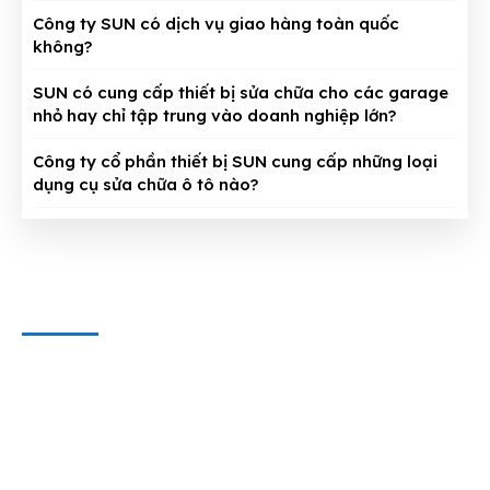
Công ty SUN có dịch vụ giao hàng toàn quốc
không?
SUN có cung cấp thiết bị sửa chữa cho các garage
nhỏ hay chỉ tập trung vào doanh nghiệp lớn?
Công ty cổ phần thiết bị SUN cung cấp những loại
dụng cụ sửa chữa ô tô nào?
CÔNG TY CỔ PHẦN THIẾT BỊ SUN
Địa chỉ văn phòng
: 143/5 Phan Huy Ích, P.15, Q.Tân Bình,
TP. HCM
Hotline & Zalo
: 0909 797 251
E-mail:
dungcuthietbioto@gmail.com