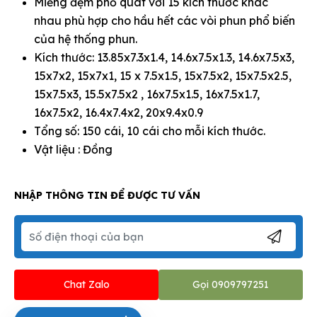
Miếng đệm phổ quát với 15 kích thước khác
nhau phù hợp cho hầu hết các vòi phun phổ biến
của hệ thống phun.
Kích thước: 13.85x7.3x1.4, 14.6x7.5x1.3, 14.6x7.5x3,
15x7x2, 15x7x1, 15 x 7.5x1.5, 15x7.5x2, 15x7.5x2.5,
15x7.5x3, 15.5x7.5x2 , 16x7.5x1.5, 16x7.5x1.7,
16x7.5x2, 16.4x7.4x2, 20x9.4x0.9
Tổng số: 150 cái, 10 cái cho mỗi kích thước.
Vật liệu : Đồng
NHẬP THÔNG TIN ĐỂ ĐƯỢC TƯ VẤN
Chat Zalo
Gọi 0909797251