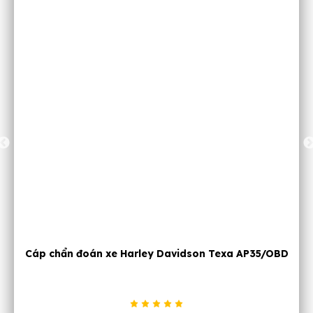
 Texa AP35/OBD
Dụng cụ cắt ống đồng Mastercool 7