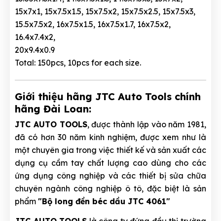
15x7x1, 15x7.5x1.5, 15x7.5x2, 15x7.5x2.5, 15x7.5x3,
15.5x7.5x2, 16x7.5x1.5, 16x7.5x1.7, 16x7.5x2,
16.4x7.4x2,
20x9.4x0.9
Total: 150pcs, 10pcs for each size.
Giới thiệu hãng JTC Auto Tools chính
hãng Đài Loan:
JTC AUTO TOOLS
, được thành lập vào năm 1981,
đã có hơn 30 năm kinh nghiệm, được xem như là
một chuyên gia trong việc thiết kế và sản xuất các
dụng cụ cầm tay chất lượng cao dùng cho các
ứng dụng công nghiệp và các thiết bị sửa chữa
chuyên ngành công nghiệp ô tô, đặc biệt là sản
phẩm
"Bộ long đền béc dầu JTC 4061"
JTC AUTO TOOLS
là công ty đứng đầu thị trường