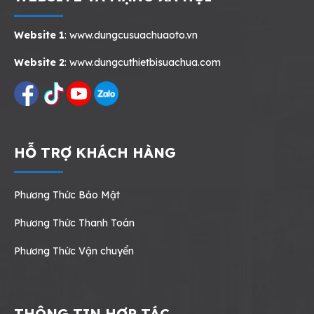
Website 1
:
www.dungcusuachuaoto.vn
Website 2
:
www.dungcuthietbisuachua.com
HỖ TRỢ KHÁCH HÀNG
Phương Thức Bảo Mật
Phương Thức Thanh Toán
Phương Thức Vận chuyển
THÔNG TIN HỢP TÁC