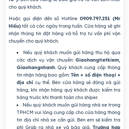
cho quý khách.
Hoặc gọi điện đến số Hotline
0909.797.251 (Mr
Hiếu)
tất cả các ngày trong tuần. Cửa hàng sẽ ghi
nhận thông tin đặt hàng và hỗ trợ tư vấn phí vận
chuyển cho quý khách.
Nếu quý khách muốn gửi hàng thu hộ qua
các dịch vụ vận chuyển:
Giaohangtietkiem,
Giaohangnhanh
. Quý khách cung cấp thông
tin nhận hàng bao gồm:
Tên + số điện thoại +
địa chỉ
cụ thể. Bên cửa hàng sẽ đóng và gửi
hàng, khi nhận hàng quý khách được kiểm tra
hàng trước khi thanh toán cho shiper.
Nếu quý khách muốn gửi hàng nhà xe trong
TPHCM vui lòng cung cấp cho cửa hàng thông
tin địa chỉ nhà xe cần gửi. Bên em sẽ kiểm tra
phí Grab ra nhà xe và báo giá.
Trường hợp