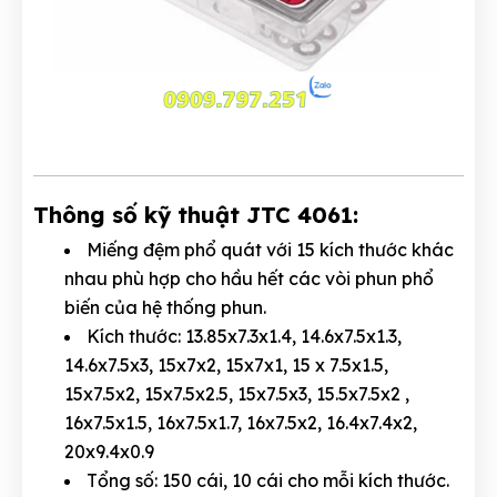
Thông số kỹ thuật JTC 4061:
Miếng đệm phổ quát với 15 kích thước khác
nhau phù hợp cho hầu hết các vòi phun phổ
biến của hệ thống phun.
Kích thước: 13.85x7.3x1.4, 14.6x7.5x1.3,
14.6x7.5x3, 15x7x2, 15x7x1, 15 x 7.5x1.5,
15x7.5x2, 15x7.5x2.5, 15x7.5x3, 15.5x7.5x2 ,
16x7.5x1.5, 16x7.5x1.7, 16x7.5x2, 16.4x7.4x2,
20x9.4x0.9
Tổng số: 150 cái, 10 cái cho mỗi kích thước.