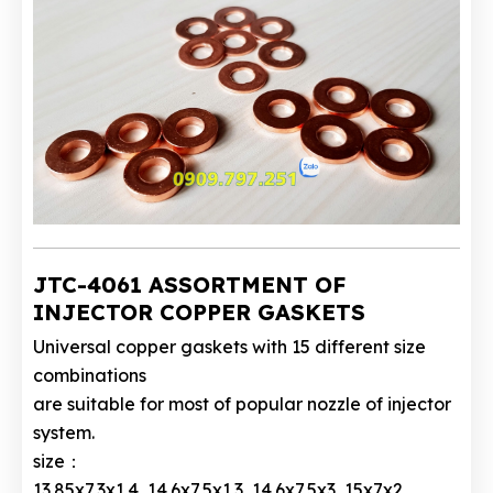
JTC-4061 ASSORTMENT OF
INJECTOR COPPER GASKETS
Universal copper gaskets with 15 different size
combinations
are suitable for most of popular nozzle of injector
system.
size：
13.85x7.3x1.4, 14.6x7.5x1.3, 14.6x7.5x3, 15x7x2,