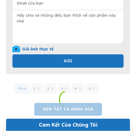
Gửi ảnh thực tế
GỬI
Tất cả
1
2
3
4
5
XEM TẤT CẢ ĐÁNH GIÁ
Cam Kết Của Chúng Tôi