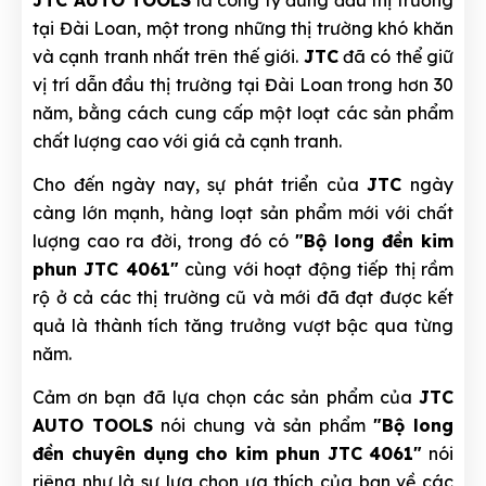
tại Đài Loan, một trong những thị trường khó khăn
và cạnh tranh nhất trên thế giới.
JTC
đã có thể giữ
vị trí dẫn đầu thị trường tại Đài Loan trong hơn 30
năm, bằng cách cung cấp một loạt các sản phẩm
chất lượng cao với giá cả cạnh tranh.
Cho đến ngày nay, sự phát triển của
JTC
ngày
càng lớn mạnh, hàng loạt sản phẩm mới với chất
lượng cao ra đời, trong đó có
"Bộ long đền kim
phun JTC 4061"
cùng với hoạt động tiếp thị rầm
rộ ở cả các thị trường cũ và mới đã đạt được kết
quả là thành tích tăng trưởng vượt bậc qua từng
năm.
Cảm ơn bạn đã lựa chọn các sản phẩm của
JTC
AUTO TOOLS
nói chung và sản phẩm
"Bộ long
đền chuyên dụng cho kim phun JTC 4061"
nói
riêng như là sự lựa chọn ưa thích của bạn về các