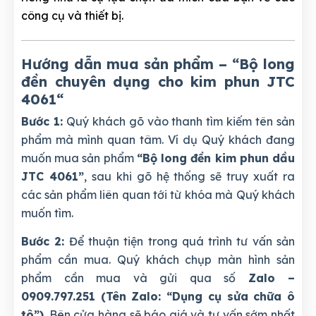
công cụ và thiết bị.
Hướng dẫn mua sản phẩm – “Bộ long
đền chuyên dụng cho kim phun JTC
4061
“
Bước 1:
Quý khách gõ vào thanh tìm kiếm tên sản
phẩm mà mình quan tâm. Ví dụ Quý khách đang
muốn mua sản phẩm
“Bộ long đền kim phun dầu
JTC 4061”
, sau khi gõ hệ thống sẽ truy xuất ra
các sản phẩm liên quan tới từ khóa mà Quý khách
muốn tìm.
Bước 2:
Để thuận tiện trong quá trình tư vấn sản
phẩm cần mua. Quý khách chụp màn hình sản
phẩm cần mua và gửi qua số
Zalo –
0909.797.251 (Tên Zalo: “Dụng cụ sửa chữa ô
tô”)
. Bên cửa hàng sẽ báo giá và tư vấn sớm nhất