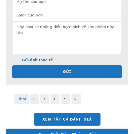
Gửi ảnh thực tế
GỬI
Tất cả
1
2
3
4
5
XEM TẤT CẢ ĐÁNH GIÁ