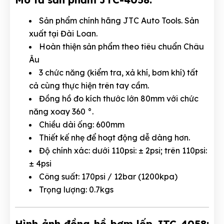
Sản phẩm chính hãng JTC Auto Tools. Sản
xuất tại Đài Loan.
Hoàn thiện sản phẩm theo tiêu chuẩn Châu
Âu
3 chức năng (kiểm tra, xả khí, bơm khí) tất
cả cùng thực hiện trên tay cầm.
Đồng hồ đo kích thước lớn 80mm với chức
năng xoay 360 °.
Chiều dài ống: 600mm
Thiết kế nhẹ để hoạt động dễ dàng hơn.
Độ chính xác: dưới 110psi: ± 2psi; trên 110psi:
± 4psi
Công suất: 170psi / 12bar (1200kpa)
Trọng lượng: 0.7kgs
Hình ảnh đồng hồ bơm lốp JTC-4058: