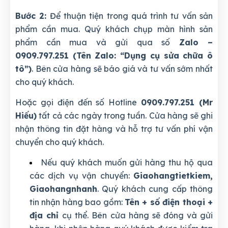
Bước 2:
Để thuận tiện trong quá trình tư vấn sản
phẩm cần mua. Quý khách chụp màn hình sản
phẩm cần mua và gửi qua số
Zalo –
0909.797.251 (Tên Zalo: “Dụng cụ sửa chữa ô
tô”)
. Bên cửa hàng sẽ báo giá và tư vấn sớm nhất
cho quý khách.
Hoặc gọi điện đến số Hotline
0909.797.251 (Mr
Hiếu)
tất cả các ngày trong tuần. Cửa hàng sẽ ghi
nhận thông tin đặt hàng và hỗ trợ tư vấn phí vận
chuyển cho quý khách.
Nếu quý khách muốn gửi hàng thu hộ qua
các dịch vụ vận chuyển:
Giaohangtietkiem,
Giaohangnhanh
. Quý khách cung cấp thông
tin nhận hàng bao gồm:
Tên + số điện thoại +
địa chỉ
cụ thể. Bên cửa hàng sẽ đóng và gửi