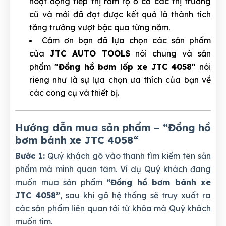
hoạt động tiếp thị rầm rộ ở cả các thị trường
cũ và mới đã đạt được kết quả là thành tích
tăng trưởng vượt bậc qua từng năm.
Cảm ơn bạn đã lựa chọn các sản phẩm
của
JTC AUTO TOOLS
nói chung và sản
phẩm
"Đồng hồ bơm lốp xe JTC 4058"
nói
riêng như là sự lựa chọn ưa thích của bạn về
các công cụ và thiết bị.
Hướng dẫn mua sản phẩm – “Đồng hồ
bơm bánh xe JTC 4058
“
Bước 1:
Quý khách gõ vào thanh tìm kiếm tên sản
phẩm mà mình quan tâm. Ví dụ Quý khách đang
muốn mua sản phẩm
“Đồng hồ bơm bánh xe
JTC 4058”
, sau khi gõ hệ thống sẽ truy xuất ra
các sản phẩm liên quan tới từ khóa mà Quý khách
muốn tìm.