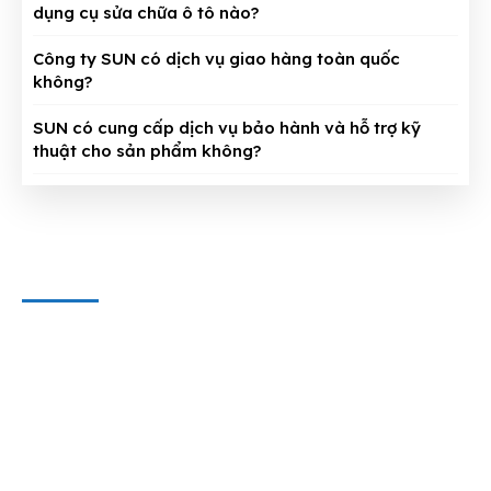
dụng cụ sửa chữa ô tô nào?
Công ty SUN có dịch vụ giao hàng toàn quốc
không?
SUN có cung cấp dịch vụ bảo hành và hỗ trợ kỹ
thuật cho sản phẩm không?
CÔNG TY CỔ PHẦN THIẾT BỊ SUN
Địa chỉ văn phòng
: 143/5 Phan Huy Ích, P.15, Q.Tân Bình,
TP. HCM
Hotline & Zalo
: 0909 797 251
E-mail:
dungcuthietbioto@gmail.com