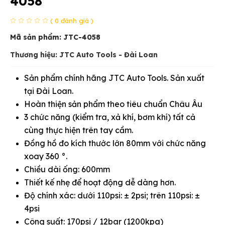
4058
( 0 đánh giá )
Mã sản phẩm:
JTC-4058
Thương hiệu: JTC Auto Tools - Đài Loan
Sản phẩm chính hãng JTC Auto Tools. Sản xuất
tại Đài Loan.
Hoàn thiện sản phẩm theo tiêu chuẩn Châu Âu
3 chức năng (kiểm tra, xả khí, bơm khí) tất cả
cùng thực hiện trên tay cầm.
Đồng hồ đo kích thước lớn 80mm với chức năng
xoay 360 °.
Chiều dài ống: 600mm
Thiết kế nhẹ để hoạt động dễ dàng hơn.
Độ chính xác: dưới 110psi: ± 2psi; trên 110psi: ±
4psi
Công suất: 170psi / 12bar (1200kpa)