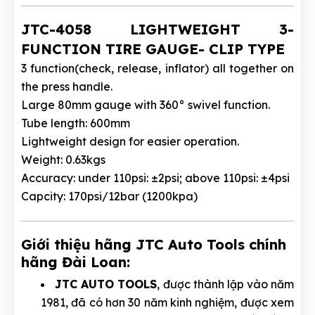
JTC-4058 LIGHTWEIGHT 3-
FUNCTION TIRE GAUGE- CLIP TYPE
3 function(check, release, inflator) all together on
the press handle.
Large 80mm gauge with 360° swivel function.
Tube length: 600mm
Lightweight design for easier operation.
Weight: 0.63kgs
Accuracy: under 110psi: ±2psi; above 110psi: ±4psi
Capcity: 170psi/12bar (1200kpa)
Giới thiệu hãng JTC Auto Tools chính
hãng Đài Loan:
JTC AUTO TOOLS
, được thành lập vào năm
1981, đã có hơn 30 năm kinh nghiệm, được xem