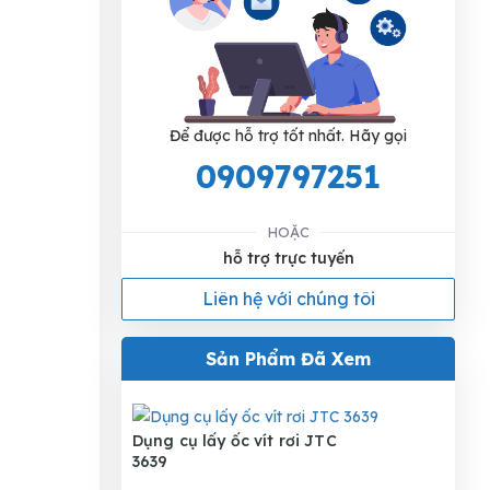
Để được hỗ trợ tốt nhất. Hãy gọi
0909797251
HOẶC
hỗ trợ trực tuyến
Liên hệ với chúng tôi
Sản Phẩm Đã Xem
Dụng cụ lấy ốc vít rơi JTC
3639