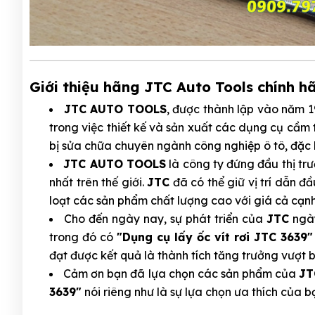
Giới thiệu hãng JTC Auto Tools chính h
JTC AUTO TOOLS
, được thành lập vào năm 
trong việc thiết kế và sản xuất các dụng cụ cầm
bị sửa chữa chuyên ngành công nghiệp ô tô, đặc 
JTC AUTO TOOLS
là công ty đứng đầu thị tr
nhất trên thế giới.
JTC
đã có thể giữ vị trí dẫn đ
loạt các sản phẩm chất lượng cao với giá cả cạnh
Cho đến ngày nay, sự phát triển của
JTC
ngày
trong đó có
"Dụng cụ lấy ốc vít rơi JTC 3639"
đạt được kết quả là thành tích tăng trưởng vượt
Cảm ơn bạn đã lựa chọn các sản phẩm của
JT
3639"
nói riêng như là sự lựa chọn ưa thích của bạ