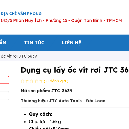
ĐỊA CHỈ VĂN PHÒNG
143/5 Phan Huy Ích - Phường 15 - Quận Tân Bình - TP.HCM
HẨM
TIN TỨC
LIÊN HỆ
ốc vít rơi JTC 3639
Dụng cụ lấy ốc vít rơi JTC 3
( 0 đánh giá )
Mã sản phẩm:
JTC-3639
Thương hiệu: JTC Auto Tools - Đài Loan
Quy cách:
Chịu lực : 1.6kg
Chiều dài : 510mm