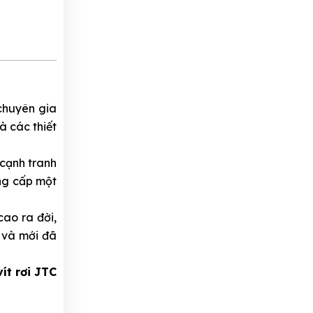
chuyên gia
à các thiết
 cạnh tranh
ung cấp một
ao ra đời,
ũ và mới đã
ít rơi JTC