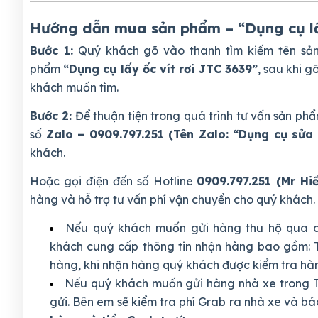
Hướng dẫn mua sản phẩm – “Dụng cụ lấy
Bước 1:
Quý khách gõ vào thanh tìm kiếm tên s
phẩm
“Dụng cụ lấy ốc vít rơi JTC 3639”
, sau khi 
khách muốn tìm.
Bước 2:
Để thuận tiện trong quá trình tư vấn sản 
số
Zalo – 0909.797.251 (Tên Zalo: “Dụng cụ sửa 
khách.
Hoặc gọi điện đến số Hotline
0909.797.251 (Mr Hi
hàng và hỗ trợ tư vấn phí vận chuyển cho quý khách.
Nếu quý khách muốn gửi hàng thu hộ qua c
khách cung cấp thông tin nhận hàng bao gồm:
hàng, khi nhận hàng quý khách được kiểm tra hàng
Nếu quý khách muốn gửi hàng nhà xe trong T
gửi. Bên em sẽ kiểm tra phí Grab ra nhà xe và bá