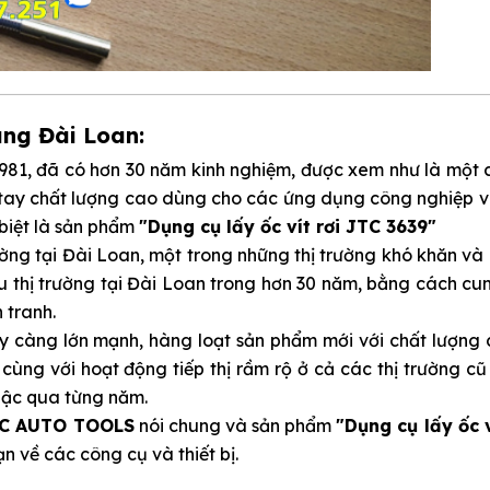
ãng Đài Loan:
1981, đã có hơn 30 năm kinh nghiệm, được xem như là một 
 tay chất lượng cao dùng cho các ứng dụng công nghiệp v
biệt là sản phẩm
"Dụng cụ lấy ốc vít rơi JTC 3639"
ường tại Đài Loan, một trong những thị trường khó khăn và
ầu thị trường tại Đài Loan trong hơn 30 năm, bằng cách c
 tranh.
 càng lớn mạnh, hàng loạt sản phẩm mới với chất lượng c
cùng với hoạt động tiếp thị rầm rộ ở cả các thị trường c
 bậc qua từng năm.
C AUTO TOOLS
nói chung và sản phẩm
"Dụng cụ lấy ốc v
n về các công cụ và thiết bị.