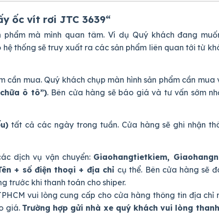
 ốc vít rơi JTC 3639
“
ản phẩm mà mình quan tâm. Ví dụ Quý khách đang muố
gõ hệ thống sẽ truy xuất ra các sản phẩm liên quan tới từ 
phẩm cần mua. Quý khách chụp màn hình sản phẩm cần mua 
chữa ô tô”)
. Bên cửa hàng sẽ báo giá và tư vấn sớm nh
ếu)
tất cả các ngày trong tuần. Cửa hàng sẽ ghi nhận thô
ác dịch vụ vận chuyển:
Giaohangtietkiem, Giaohang
Tên + số điện thoại + địa chỉ
cụ thể. Bên cửa hàng sẽ đ
 trước khi thanh toán cho shiper.
PHCM vui lòng cung cấp cho cửa hàng thông tin địa chỉ 
o giá.
Trường hợp gửi nhà xe quý khách vui lòng thanh