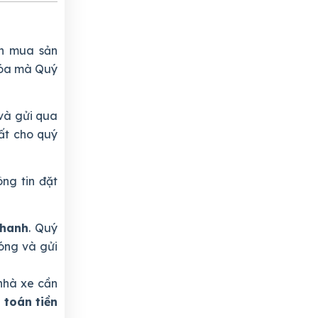
n mua sản
khóa mà Quý
và gửi qua
ất cho quý
ng tin đặt
nhanh
. Quý
óng và gửi
nhà xe cần
 toán tiền