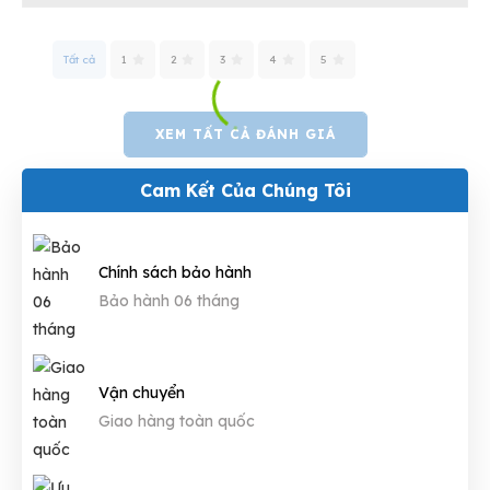
Tất cả
1
2
3
4
5
XEM TẤT CẢ ĐÁNH GIÁ
Cam Kết Của Chúng Tôi
Chính sách bảo hành
Bảo hành 06 tháng
Vận chuyển
Giao hàng toàn quốc