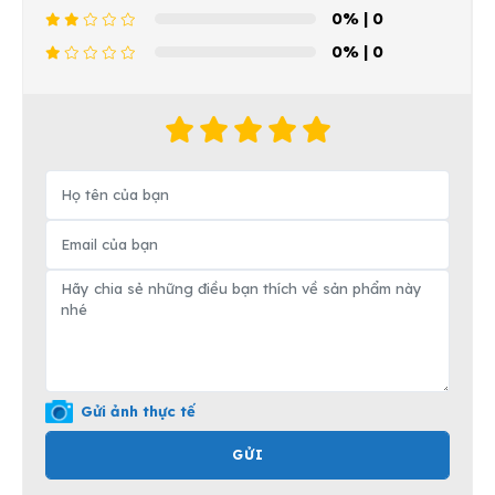
0%
| 0
0%
| 0
Gửi ảnh thực tế
GỬI