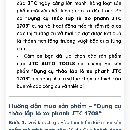
của
JTC
ngày càng lớn mạnh, hàng loạt sản
phẩm mới với chất lượng cao ra đời, trong đó
có
"Dụng cụ tháo lắp lò xo phanh JTC
1708"
cùng với hoạt động tiếp thị rầm rộ ở cả
các thị trường cũ và mới đã đạt được kết quả
là thành tích tăng trưởng vượt bậc qua từng
năm.
Cảm ơn bạn đã lựa chọn các sản phẩm
của
JTC AUTO TOOLS
nói chung và sản
phẩm
"Dụng cụ tháo lắp lò xo phanh JTC
1708"
nói riêng như là sự lựa chọn ưa thích của
bạn về các công cụ và thiết bị.
Hướng dẫn mua sản phẩm – “Dụng cụ
tháo lắp lò xo phanh JTC 1708
“
Bước 1:
Quý khách gõ vào thanh tìm kiếm tên sản
phẩm mà mình quan tâm. Ví dụ Quý khách đang