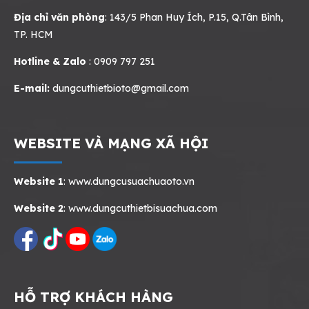
Địa chỉ văn phòng
: 143/5 Phan Huy Ích, P.15, Q.Tân Bình,
TP. HCM
Hotline & Zalo
: 0909 797 251
E-mail:
dungcuthietbioto@gmail.com
WEBSITE VÀ MẠNG XÃ HỘI
Website 1
:
www.dungcusuachuaoto.vn
Website 2
:
www.dungcuthietbisuachua.com
HỖ TRỢ KHÁCH HÀNG