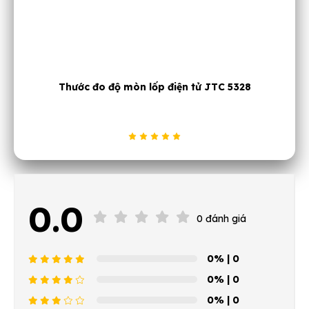
 điện tử JTC 5328
Bộ dụng cụ tháo lắp cao su 
0.0
0 đánh giá
0%
| 0
0%
| 0
0%
| 0