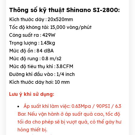
Thông số kỹ thuật Shinano SI-2800:
Kích thước dây : 20x520mm
Tốc độ không tải: 15,000 vòng/phút
Công suất ra : 429W
Trọng lượng : 1.43kg
Mức độ ồn : 84 dBA
Mức độ rung : 0.8 m/s2
Mức độ tiêu thụ khí : 3.8CFM
Đường khí đầu vào : 1/4 inch
Kích thước dây hơi: 10 mm
Lưu ý khi sử dụng:
Áp suất khí làm việc: 0.63Mpa / 90PSI / 6.3
Bar. Nếu vận hành ở áp suất quá cao, tốc độ
tối đa cho phép sẽ bị vượt quá, có thể gây hư
hỏng thiết bị.