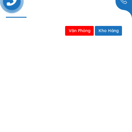
0909797251
BẢN ĐỒ
Văn Phòng
Kho Hàng