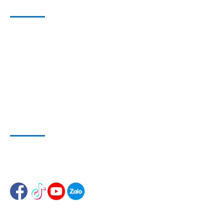
CÔNG TY CỔ PHẦN THIẾT BỊ SUN
Địa chỉ văn phòng
: 143/5 Phan Huy Ích, P.15, Q.Tân Bình,
TP. HCM
Hotline & Zalo
: 0909 797 251
E-mail:
dungcuthietbioto@gmail.com
WEBSITE VÀ MẠNG XÃ HỘI
Website 1
:
www.dungcusuachuaoto.vn
Website 2
:
www.dungcuthietbisuachua.com