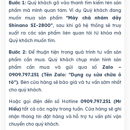
Bước 1:
Quý khách gõ vào thanh tìm kiếm tên sản
phẩm mà mình quan tâm. Ví dụ Quý khách đang
muốn mua sản phẩm
“Máy chà nhám dây
Shinano SI-2800”
, sau khi gõ hệ thống sẽ truy
xuất ra các sản phẩm liên quan tới từ khóa mà
Quý khách muốn tìm.
Bước 2:
Để thuận tiện trong quá trình tư vấn sản
phẩm cần mua. Quý khách chụp màn hình sản
phẩm cần mua và gửi qua số
Zalo –
0909.797.251 (Tên Zalo: “Dụng cụ sửa chữa ô
tô”)
. Bên cửa hàng sẽ báo giá và tư vấn sớm nhất
cho quý khách.
Hoặc gọi điện đến số Hotline
0909.797.251 (Mr
Hiếu)
tất cả các ngày trong tuần. Cửa hàng sẽ ghi
nhận thông tin đặt hàng và hỗ trợ tư vấn phí vận
chuyển cho quý khách.