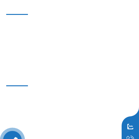
HỖ TRỢ KHÁCH HÀNG
Phương Thức Bảo Mật
Phương Thức Thanh Toán
Phương Thức Vận chuyển
THÔNG TIN HỢP TÁC
Liên hệ
Hợp tác kinh doanh
Định hướng kinh doanh