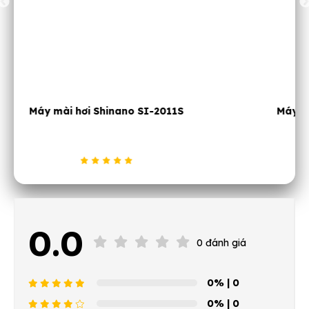
Máy mài khí nén 2 inch Shinano SI-AG2-U2P
0.0
0 đánh giá
0%
| 0
0%
| 0