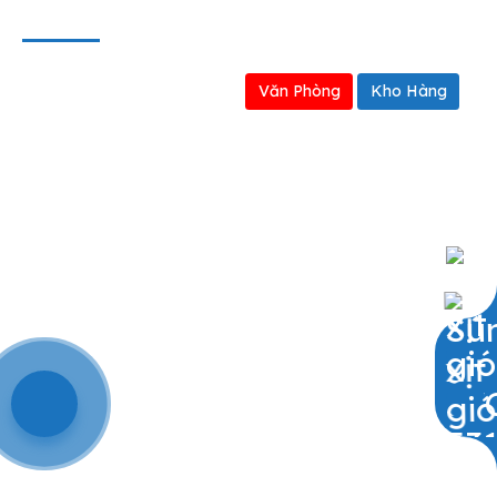
BẢN ĐỒ
Văn Phòng
Kho Hàng
0909797251