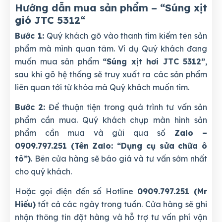
Hướng dẫn mua sản phẩm – “Súng xịt
gió JTC 5312
“
Bước 1:
Quý khách gõ vào thanh tìm kiếm tên sản
phẩm mà mình quan tâm. Ví dụ Quý khách đang
muốn mua sản phẩm
“Súng xịt hơi JTC 5312”
,
sau khi gõ hệ thống sẽ truy xuất ra các sản phẩm
liên quan tới từ khóa mà Quý khách muốn tìm.
Bước 2:
Để thuận tiện trong quá trình tư vấn sản
phẩm cần mua. Quý khách chụp màn hình sản
phẩm cần mua và gửi qua số
Zalo –
0909.797.251 (Tên Zalo: “Dụng cụ sửa chữa ô
tô”)
. Bên cửa hàng sẽ báo giá và tư vấn sớm nhất
cho quý khách.
Hoặc gọi điện đến số Hotline
0909.797.251 (Mr
Hiếu)
tất cả các ngày trong tuần. Cửa hàng sẽ ghi
nhận thông tin đặt hàng và hỗ trợ tư vấn phí vận