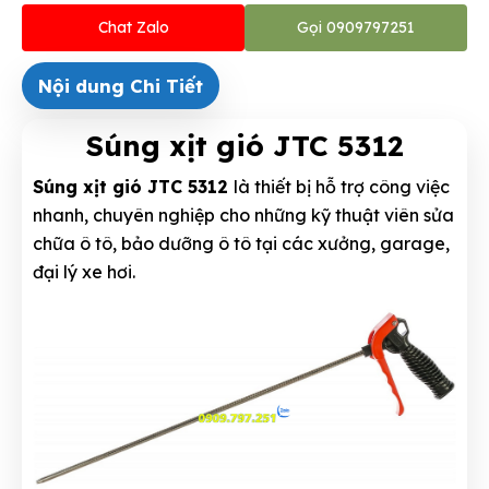
Chat Zalo
Gọi 0909797251
Nội dung Chi Tiết
Súng xịt gió JTC 5312
Súng xịt gió JTC 5312
là thiết bị hỗ trợ công việc
nhanh, chuyên nghiệp cho những kỹ thuật viên sửa
chữa ô tô, bảo dưỡng ô tô tại các xưởng, garage,
đại lý xe hơi.