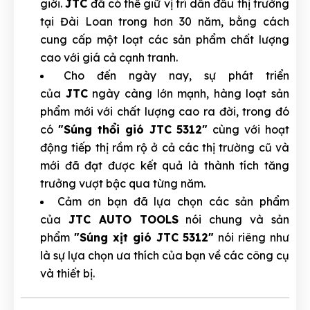
giới.
JTC
đã có thể giữ vị trí dẫn đầu thị trường
tại Đài Loan trong hơn 30 năm, bằng cách
cung cấp một loạt các sản phẩm chất lượng
cao với giá cả cạnh tranh.
Cho đến ngày nay, sự phát triển
của
JTC
ngày càng lớn mạnh, hàng loạt sản
phẩm mới với chất lượng cao ra đời, trong đó
có
"Súng thổi gió JTC 5312"
cùng với hoạt
động tiếp thị rầm rộ ở cả các thị trường cũ và
mới đã đạt được kết quả là thành tích tăng
trưởng vượt bậc qua từng năm.
Cảm ơn bạn đã lựa chọn các sản phẩm
của
JTC AUTO TOOLS
nói chung và sản
phẩm
"Súng xịt gió JTC 5312"
nói riêng như
là sự lựa chọn ưa thích của bạn về các công cụ
và thiết bị.