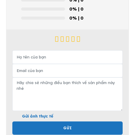
0%
| 0
0%
| 0
Gửi ảnh thực tế
GỬI