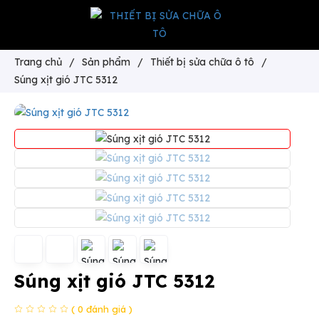
Trang chủ
/
Sản phẩm
/
Thiết bị sửa chữa ô tô
/
Súng xịt gió JTC 5312
Súng xịt gió JTC 5312
( 0 đánh giá )