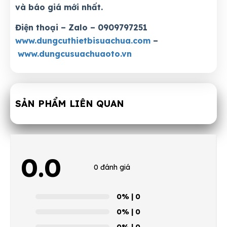
và báo giá mới nhất.
Điện thoại – Zalo – 0909797251
www.dungcuthietbisuachua.com
–
www.dungcusuachuaoto.vn
SẢN PHẨM LIÊN QUAN
0.0
0 đánh giá
0%
| 0
0%
| 0
0%
| 0