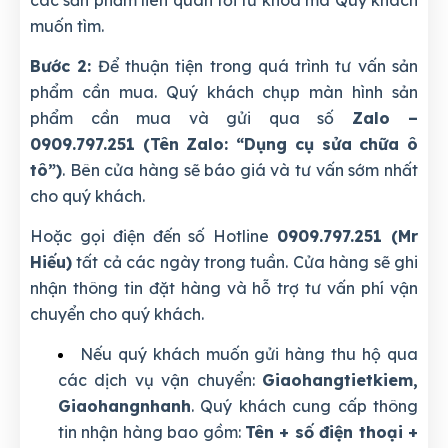
muốn tìm.
Bước 2:
Để thuận tiện trong quá trình tư vấn sản
phẩm cần mua. Quý khách chụp màn hình sản
phẩm cần mua và gửi qua số
Zalo –
0909.797.251 (Tên Zalo: “Dụng cụ sửa chữa ô
tô”)
. Bên cửa hàng sẽ báo giá và tư vấn sớm nhất
cho quý khách.
Hoặc gọi điện đến số Hotline
0909.797.251 (Mr
Hiếu)
tất cả các ngày trong tuần. Cửa hàng sẽ ghi
nhận thông tin đặt hàng và hỗ trợ tư vấn phí vận
chuyển cho quý khách.
Nếu quý khách muốn gửi hàng thu hộ qua
các dịch vụ vận chuyển:
Giaohangtietkiem,
Giaohangnhanh
. Quý khách cung cấp thông
tin nhận hàng bao gồm:
Tên + số điện thoại +