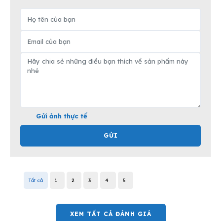
Gửi ảnh thực tế
GỬI
Tất cả
1
2
3
4
5
XEM TẤT CẢ ĐÁNH GIÁ