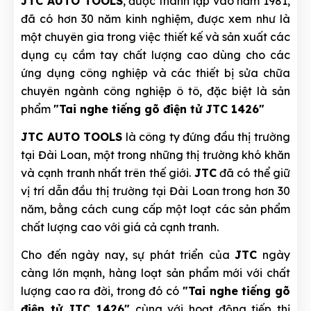
JTC AUTO TOOLS
, được thành lập vào năm 1981,
đã có hơn 30 năm kinh nghiệm, được xem như là
một chuyên gia trong việc thiết kế và sản xuất các
dụng cụ cầm tay chất lượng cao dùng cho các
ứng dụng công nghiệp và các thiết bị sửa chữa
chuyên ngành công nghiệp ô tô, đặc biệt là sản
phẩm
"Tai nghe tiếng gõ điện tử JTC 1426"
JTC AUTO TOOLS
là công ty đứng đầu thị trường
tại Đài Loan, một trong những thị trường khó khăn
và cạnh tranh nhất trên thế giới.
JTC
đã có thể giữ
vị trí dẫn đầu thị trường tại Đài Loan trong hơn 30
năm, bằng cách cung cấp một loạt các sản phẩm
chất lượng cao với giá cả cạnh tranh.
Cho đến ngày nay, sự phát triển của
JTC
ngày
càng lớn mạnh, hàng loạt sản phẩm mới với chất
lượng cao ra đời, trong đó có
"Tai nghe tiếng gõ
điện tử JTC 1426"
cùng với hoạt động tiếp thị