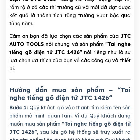
rầm rộ ở cả các thị trường cũ và mới đã đạt được
kết quả là thành tích tăng trưởng vượt bậc qua
từng năm.
Cảm ơn bạn đã lựa chọn các sản phẩm của
JTC
AUTO TOOLS
nói chung và sản phẩm
"Tai nghe
tiếng gõ điện tử JTC 1426"
nói riêng như là sự
lựa chọn ưa thích của bạn về các công cụ và thiết
bị.
Hướng dẫn mua sản phẩm – “Tai
nghe tiếng gõ điện tử JTC 1426
“
Bước 1:
Quý khách gõ vào thanh tìm kiếm tên sản
phẩm mà mình quan tâm. Ví dụ Quý khách đang
muốn mua sản phẩm
“Tai nghe tiếng gõ điện tử
JTC 1426”
, sau khi gõ hệ thống sẽ truy xuất ra
các sản phẩm liên quan tới từ khóa mà Quý khách