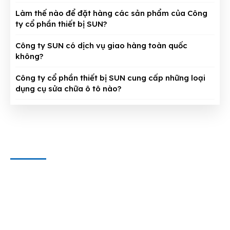
Làm thế nào để đặt hàng các sản phẩm của Công
ty cổ phần thiết bị SUN?
Công ty SUN có dịch vụ giao hàng toàn quốc
không?
Công ty cổ phần thiết bị SUN cung cấp những loại
dụng cụ sửa chữa ô tô nào?
CÔNG TY CỔ PHẦN THIẾT BỊ SUN
Địa chỉ văn phòng
: 143/5 Phan Huy Ích, P.15, Q.Tân Bình,
TP. HCM
Hotline & Zalo
: 0909 797 251
E-mail:
dungcuthietbioto@gmail.com