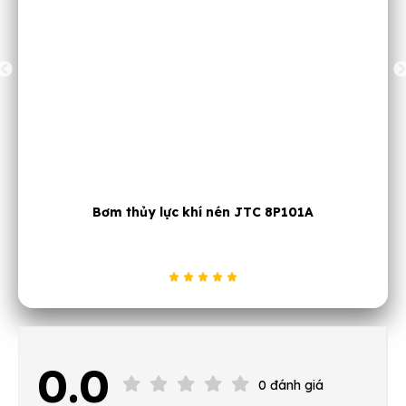
Bàn nằm sửa chữa gầm xe Torin TRH6802
0.0
0 đánh giá