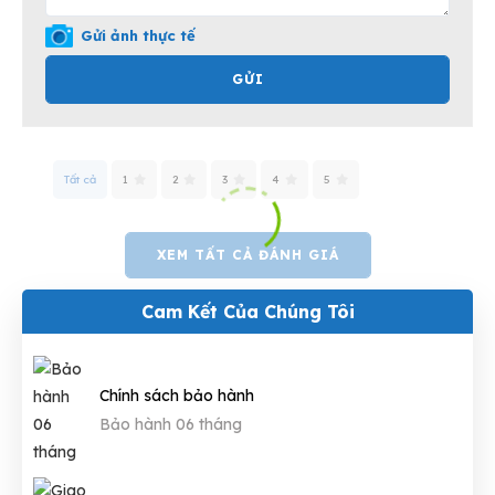
Gửi ảnh thực tế
GỬI
Tất cả
1
2
3
4
5
XEM TẤT CẢ ĐÁNH GIÁ
Cam Kết Của Chúng Tôi
Chính sách bảo hành
Bảo hành 06 tháng