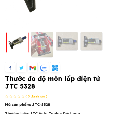
Thước đo độ mòn lốp điện tử
JTC 5328
( 0 đánh giá )
Mã sản phẩm:
JTC-5328
Thương hiệu: JTC Auto Tools - Đài Loan