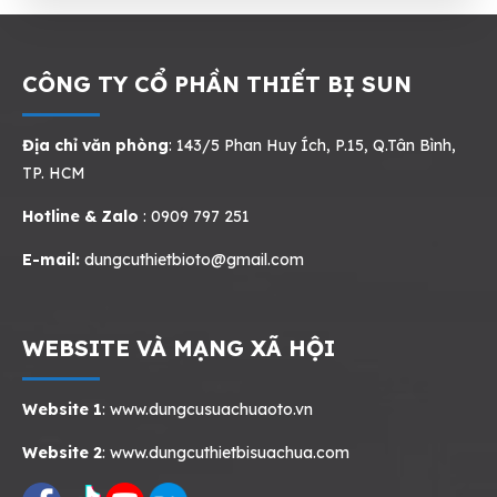
CÔNG TY CỔ PHẦN THIẾT BỊ SUN
Địa chỉ văn phòng
: 143/5 Phan Huy Ích, P.15, Q.Tân Bình,
TP. HCM
Hotline & Zalo
: 0909 797 251
E-mail:
dungcuthietbioto@gmail.com
WEBSITE VÀ MẠNG XÃ HỘI
Website 1
:
www.dungcusuachuaoto.vn
Website 2
:
www.dungcuthietbisuachua.com