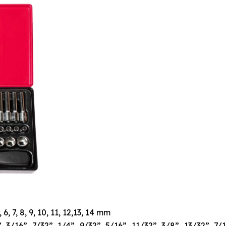
6, 7, 8, 9, 10, 11, 12,13, 14 mm
3/16”, 7/32”, 1/4”, 9/32”, 5/16”, 11/32”, 3/8”, 13/32”, 7/1