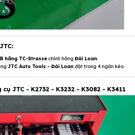
 JTC:
B hãng TC-Strasse
chính hãng
Đài Loan
.
hãng
JTC Auto Tools - Đài Loan
đặt trong 4 ngăn kéo.
 cụ JTC - K2732 - K3232 - K3082 - K3411