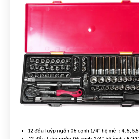
12 đầu tuýp ngắn 06 cạnh 1/4″ hệ mét : 4, 5, 5.5, 
12 đầu tuýp ngắn 06 cạnh 1/4″ hệ inch : 5/32”, 