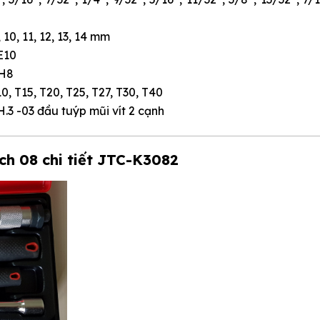
, 10, 11, 12, 13, 14 mm
 E10
, H8
10, T15, T20, T25, T27, T30, T40
H.3 -03 đầu tuýp mũi vít 2 cạnh
nch 08 chi tiết JTC-K3082