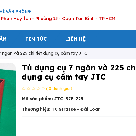
CHỈ VĂN PHÒNG
 Phan Huy Ích - Phường 15 - Quận Tân Bình - TP.HCM
HẨM
TIN TỨC
LIÊN HỆ
 ngăn và 225 chi tiết dụng cụ cầm tay JTC
Tủ dụng cụ 7 ngăn và 225 chi
dụng cụ cầm tay JTC
( 0 đánh giá )
Mã sản phẩm:
JTC-B7B-225
Thương hiệu: TC Strasse - Đài Loan