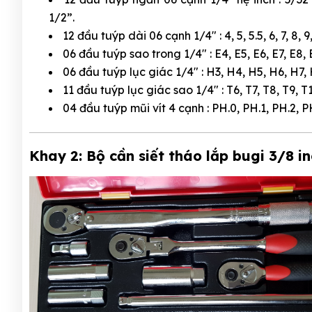
1/2”.
12 đầu tuýp dài 06 cạnh 1/4″ : 4, 5, 5.5, 6, 7, 8, 9
06 đầu tuýp sao trong 1/4″ : E4, E5, E6, E7, E8,
06 đầu tuýp lục giác 1/4″ : H3, H4, H5, H6, H7
11 đầu tuýp lục giác sao 1/4″ : T6, T7, T8, T9, T
04 đầu tuýp mũi vít 4 cạnh : PH.0, PH.1, PH.2, P
Khay 2: Bộ cần siết tháo lắp bugi 3/8 i