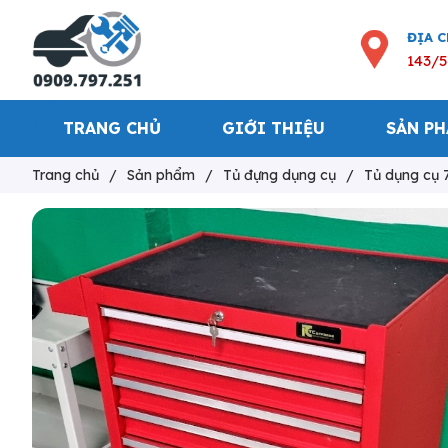
ĐỊA 
143/5
TRANG CHỦ
GIỚI THIỆU
SẢN P
Trang chủ
/
Sản phẩm
/
Tủ đựng dụng cụ
/
Tủ dụng cụ 7