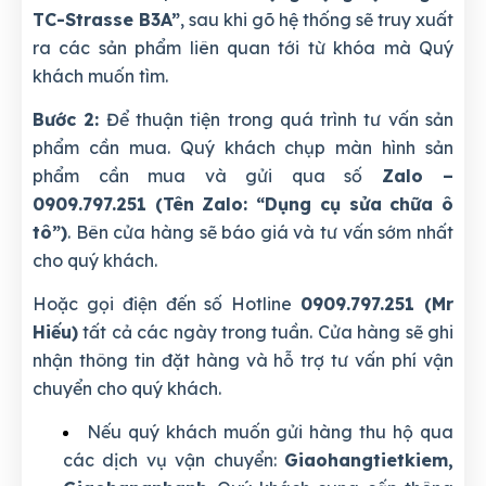
TC-Strasse B3A”
, sau khi gõ hệ thống sẽ truy xuất
ra các sản phẩm liên quan tới từ khóa mà Quý
khách muốn tìm.
Bước 2:
Để thuận tiện trong quá trình tư vấn sản
phẩm cần mua. Quý khách chụp màn hình sản
phẩm cần mua và gửi qua số
Zalo –
0909.797.251 (Tên Zalo: “Dụng cụ sửa chữa ô
tô”)
. Bên cửa hàng sẽ báo giá và tư vấn sớm nhất
cho quý khách.
Hoặc gọi điện đến số Hotline
0909.797.251 (Mr
Hiếu)
tất cả các ngày trong tuần. Cửa hàng sẽ ghi
nhận thông tin đặt hàng và hỗ trợ tư vấn phí vận
chuyển cho quý khách.
Nếu quý khách muốn gửi hàng thu hộ qua
các dịch vụ vận chuyển:
Giaohangtietkiem,