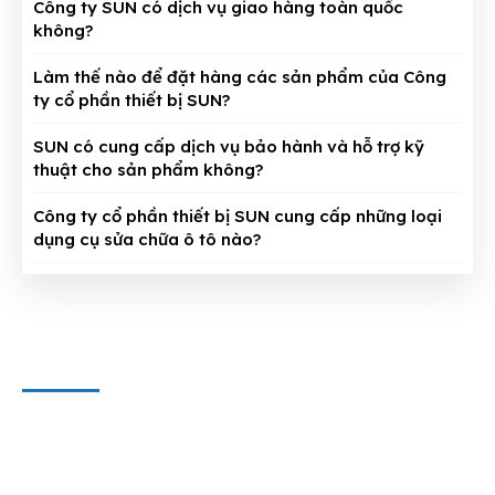
Công ty SUN có dịch vụ giao hàng toàn quốc
không?
Làm thế nào để đặt hàng các sản phẩm của Công
ty cổ phần thiết bị SUN?
SUN có cung cấp dịch vụ bảo hành và hỗ trợ kỹ
thuật cho sản phẩm không?
Công ty cổ phần thiết bị SUN cung cấp những loại
dụng cụ sửa chữa ô tô nào?
CÔNG TY CỔ PHẦN THIẾT BỊ SUN
Địa chỉ văn phòng
: 143/5 Phan Huy Ích, P.15, Q.Tân Bình,
TP. HCM
Hotline & Zalo
: 0909 797 251