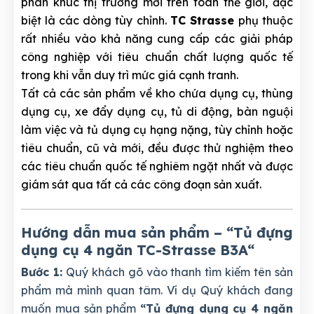
phân khúc thị trường mới trên toàn thế giới, đặc
biệt là các dòng tùy chỉnh.
TC Strasse
phụ thuộc
rất nhiều vào khả năng cung cấp các giải pháp
công nghiệp với tiêu chuẩn chất lượng quốc tế
trong khi vẫn duy trì mức giá cạnh tranh.
Tất cả các sản phẩm về kho chứa dụng cụ, thùng
dụng cụ, xe đẩy dụng cụ, tủ di động, bàn nguội
làm việc và tủ dụng cụ hạng nặng, tùy chỉnh hoặc
tiêu chuẩn, cũ và mới, đều được thử nghiệm theo
các tiêu chuẩn quốc tế nghiêm ngặt nhất và được
giám sát qua tất cả các công đoạn sản xuất.
Hướng dẫn mua sản phẩm – “Tủ đựng
dụng cụ 4 ngăn TC-Strasse B3A
“
Bước 1:
Quý khách gõ vào thanh tìm kiếm tên sản
phẩm mà mình quan tâm. Ví dụ Quý khách đang
muốn mua sản phẩm
“Tủ đựng dụng cụ 4 ngăn