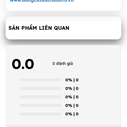
www.dungcusuachuaoto.vn
SẢN PHẨM LIÊN QUAN
0.0
0 đánh giá
0%
| 0
0%
| 0
0%
| 0
0%
| 0
0%
| 0