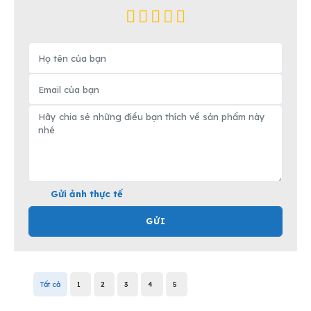
Gửi ảnh thực tế
GỬI
Tất cả
1
2
3
4
5