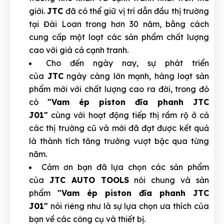
giới.
JTC
đã có thể giữ vị trí dẫn đầu thị trường
tại Đài Loan trong hơn 30 năm, bằng cách
cung cấp một loạt các sản phẩm chất lượng
cao với giá cả cạnh tranh.
Cho đến ngày nay, sự phát triển
của
JTC
ngày càng lớn mạnh, hàng loạt sản
phẩm mới với chất lượng cao ra đời, trong đó
có
"Vam ép piston đĩa phanh JTC
J01"
cùng với hoạt động tiếp thị rầm rộ ở cả
các thị trường cũ và mới đã đạt được kết quả
là thành tích tăng trưởng vượt bậc qua từng
năm.
Cảm ơn bạn đã lựa chọn các sản phẩm
của
JTC AUTO TOOLS
nói chung và sản
phẩm
"Vam ép piston đĩa phanh JTC
J01"
nói riêng như là sự lựa chọn ưa thích của
bạn về các công cụ và thiết bị.