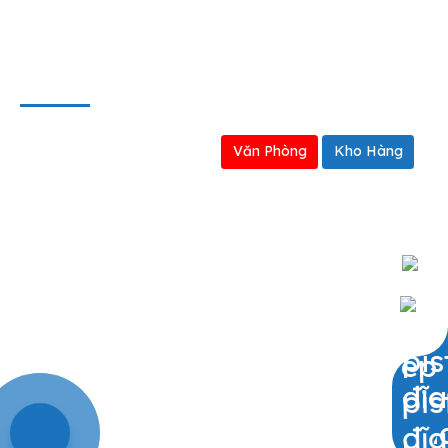
BẢN ĐỒ
Văn Phòng
Kho Hàng
0909797251