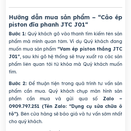
Hướng dẫn mua sản phẩm – “Cảo ép
piston đĩa phanh JTC J01
“
Bước 1:
Quý khách gõ vào thanh tìm kiếm tên sản
phẩm mà mình quan tâm. Ví dụ Quý khách đang
muốn mua sản phẩm
“Vam ép piston thắng JTC
J01”
, sau khi gõ hệ thống sẽ truy xuất ra các sản
phẩm liên quan tới từ khóa mà Quý khách muốn
tìm.
Bước 2:
Để thuận tiện trong quá trình tư vấn sản
phẩm cần mua. Quý khách chụp màn hình sản
phẩm cần mua và gửi qua số
Zalo –
0909.797.251 (Tên Zalo: “Dụng cụ sửa chữa ô
tô”)
. Bên cửa hàng sẽ báo giá và tư vấn sớm nhất
cho quý khách.