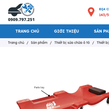
ĐỊA 
143/5
TRANG CHỦ
GIỚI THIỆU
SẢN P
Trang chủ
/
Sản phẩm
/
Thiết bị sửa chữa ô tô
/
Thiết b