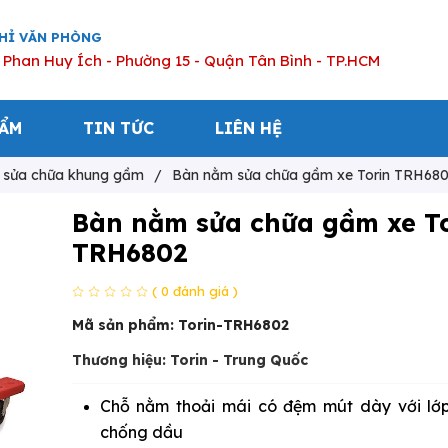
CHỈ VĂN PHÒNG
 Phan Huy Ích - Phường 15 - Quận Tân Bình - TP.HCM
HẨM
TIN TỨC
LIÊN HỆ
ị sửa chữa khung gầm
/
Bàn nằm sửa chữa gầm xe Torin TRH68
Bàn nằm sửa chữa gầm xe T
TRH6802
( 0 đánh giá )
Mã sản phẩm:
Torin-TRH6802
Thương hiệu: Torin - Trung Quốc
Chỗ nằm thoải mái có đệm mút dày với lớp
chống dầu